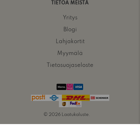
TIETOA MEISTÄ
Yritys
Blogi
Lahjakortit
Myymälä
Tietosuojaseloste
© 2026
Laatukaluste
.