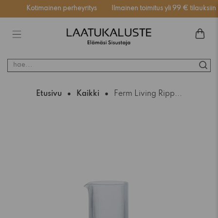
ssä
Kotimainen perheyritys
Ilmainen toimitus yli 99 € tilauksiin
hae...
Etusivu
Kaikki
Ferm Living Ripp...