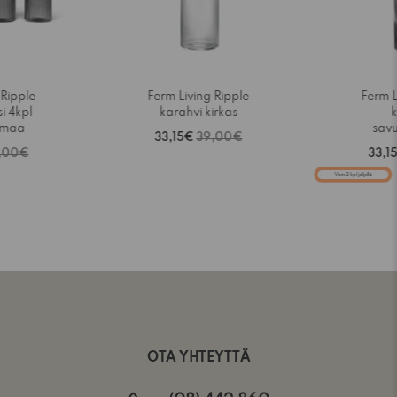
 Ripple
Ferm Living Ripple
Ferm L
si 4kpl
karahvi kirkas
k
rmaa
sav
33,15€
39,00€
,00€
33,1
Vain 2 kpl jäljellä
OTA YHTEYTTÄ