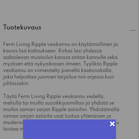
Tuotekuvaus
Ferm Living Ripple vesikannu on käytännöllinen ja
kaunis lisä kattaukseen. Kirkas lasi yhdessä
aaltoilevan muotoilun kanssa antaa kannulle sekä
mystisen että nykyaikaisen ilmeen. Tyylikäs Ripple
vesikannu on viimeistelty pienellä kaatonokalla,
joka helpottaa juomien tarjoilua niin arjessa kuin
juhlassakin.
Täytä Ferm Living Ripple vesikannu vedellä,
mehulla tai muilla suosikkijuomillasi ja yhdistä se
muihin saman sarjan Ripple astioihin. Yhdistämällä
saman sarjan astioita saat luotua yhtenäisen ja
modernin ilmeen, mutta toisaalta Ripple vesikannu
loistaa myös täysin toisenlaisissa kattauksissa.