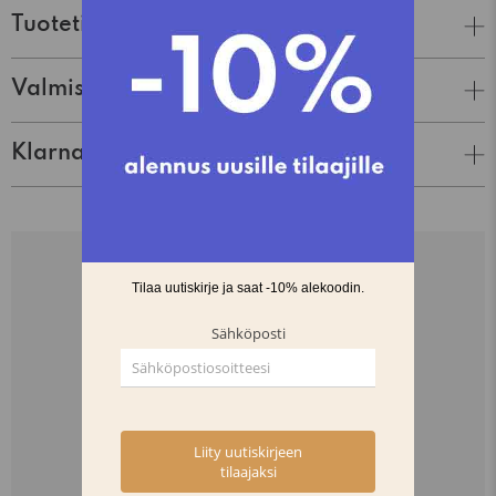
Tuotetiedot
Valmistaja
Klarna Lasku & Tili