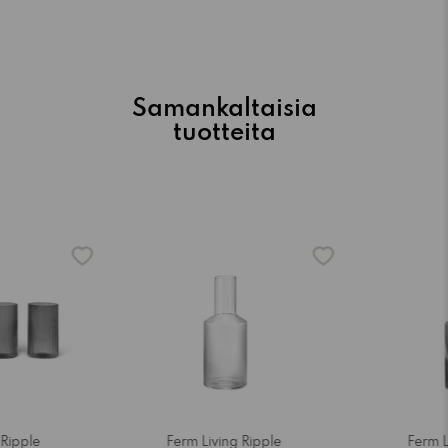
Samankaltaisia
tuotteita
-15%
-15%
 Ripple
Ferm Living Ripple
Ferm L