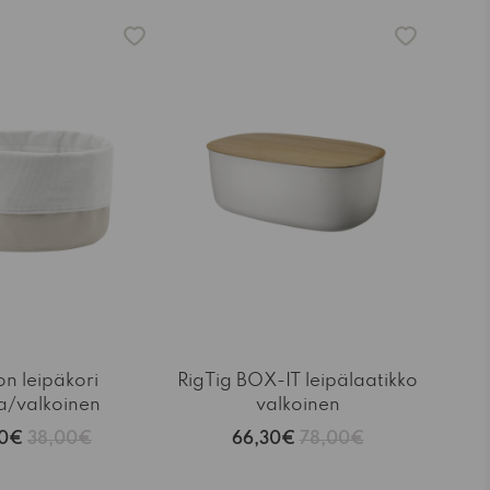
-15%
on leipäkori
RigTig BOX-IT leipälaatikko
a/valkoinen
valkoinen
30€
38,00€
66,30€
78,00€