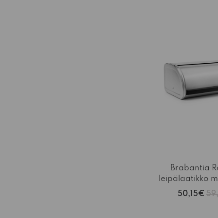
-15%
Brabantia R
leipälaatikko 
50,15€
59