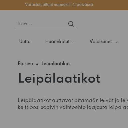
Varastotuotteet nopeasti 1-2 päivässä
hae...
HAE...
Uutta
Huonekalut
Valaisimet
Etusivu
Leipälaatikot
Leipälaatikot
Leipälaatikot auttavat pitämään leivät ja leiv
keittiöösi sopivin vaihtoehto laajasta leipä
-15%