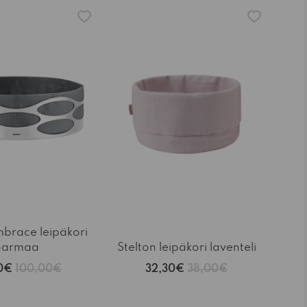
-15%
mbrace leipäkori
harmaa
Stelton leipäkori laventeli
0€
100,00€
32,30€
38,00€