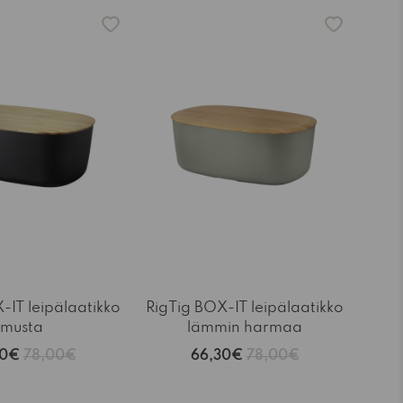
-15%
-IT leipälaatikko
RigTig BOX-IT leipälaatikko
musta
lämmin harmaa
30€
78,00€
66,30€
78,00€