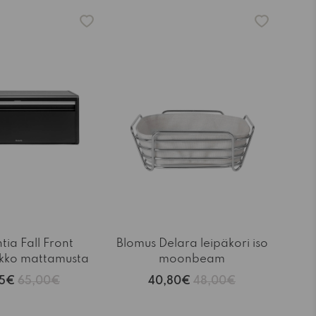
-15%
ia Fall Front
Blomus Delara leipäkori iso
ikko mattamusta
moonbeam
25€
65,00€
40,80€
48,00€