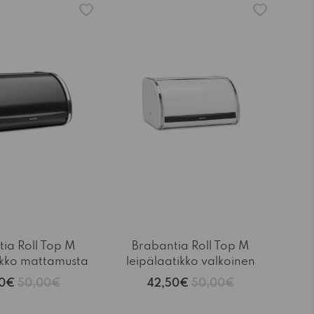
ia Roll Top M
Brabantia Roll Top M
ikko mattamusta
leipälaatikko valkoinen
50€
50,00€
42,50€
50,00€