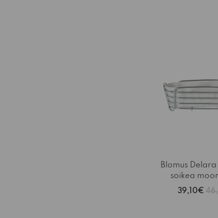
-15%
Blomus Delara 
soikea mo
39,10€
46