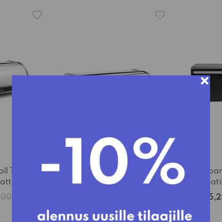
-15%
-15%
oll Top
Brabantia Roll Top
Brabant
mattateräs
leipälaatikko kiiltävä teräs
leipälaat
,00€
50,15€
59,00€
55,