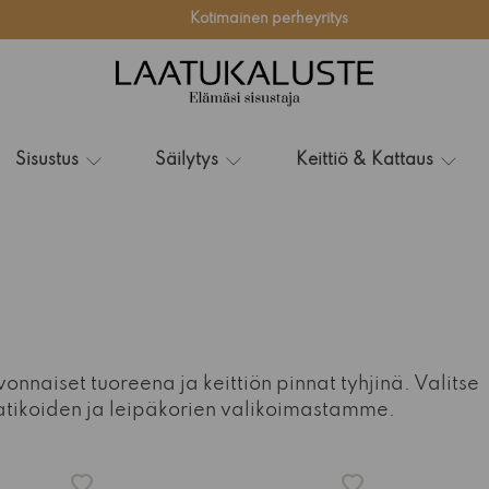
Kotimainen perheyritys
Sisustus
Säilytys
Keittiö & Kattaus
onnaiset tuoreena ja keittiön pinnat tyhjinä. Valitse
laatikoiden ja leipäkorien valikoimastamme.
-15%