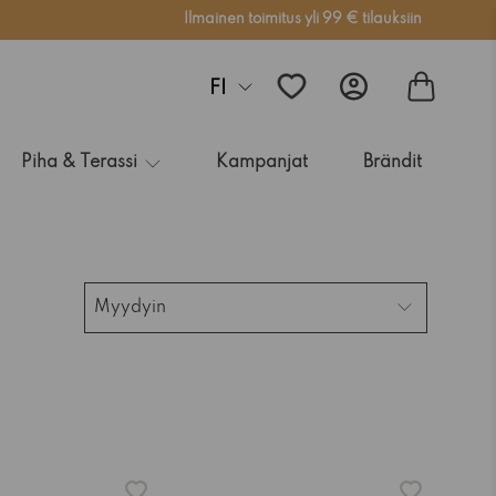
Ilmainen toimitus yli 99 € tilauksiin
FI
Piha & Terassi
Kampanjat
Brändit
Myydyin
-15%