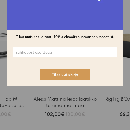
-15%
-15%
ll Top M
Alessi Mattina leipälaatikko
RigTig BOX
ltävä teräs
tummanharmaa
,00€
102,00€
120,00€
66,