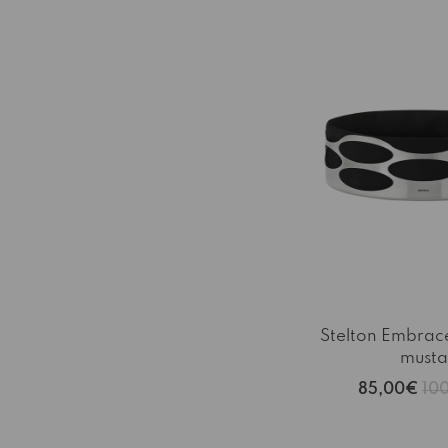
-15%
Stelton Embrace
musta
85,00€
10