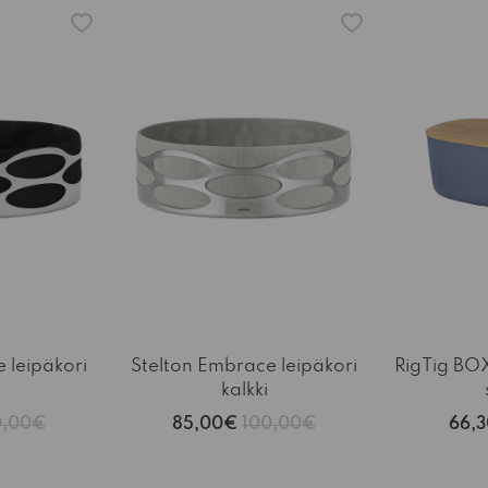
-15%
-15%
 leipäkori
Stelton Embrace leipäkori
RigTig BOX
kalkki
0,00€
85,00€
100,00€
66,