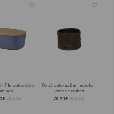
-15%
-IT leipälaatikko
Dutchdeluxes Ben leipäkori
sininen
vintage ruskea
30€
78,00€
78,20€
92,00€