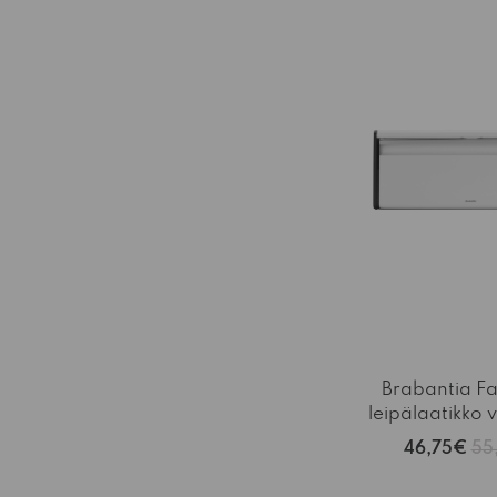
Brabantia Fal
leipälaatikko 
46,75€
55