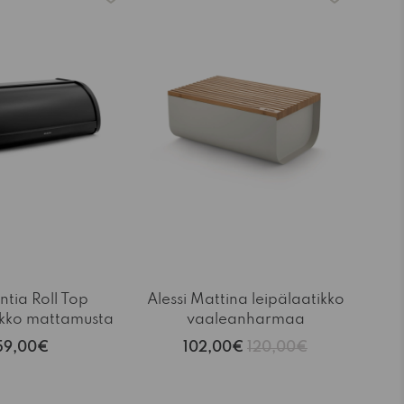
tia Roll Top
Alessi Mattina leipälaatikko
ikko mattamusta
vaaleanharmaa
59,00€
102,00€
120,00€
-15%