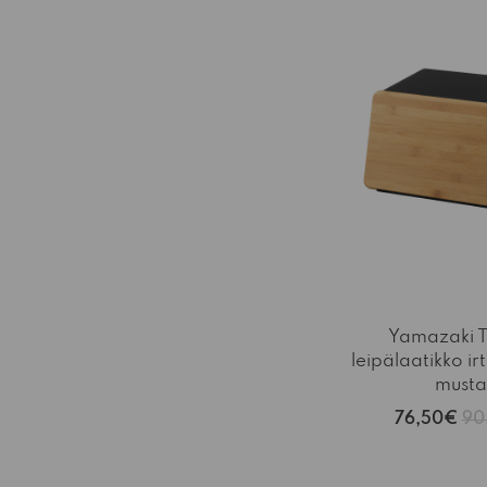
Yamazaki 
leipälaatikko ir
musta
76,50€
90
-15%