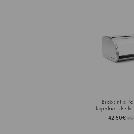
-15%
Brabantia Ro
leipälaatikko kii
42,50€
50