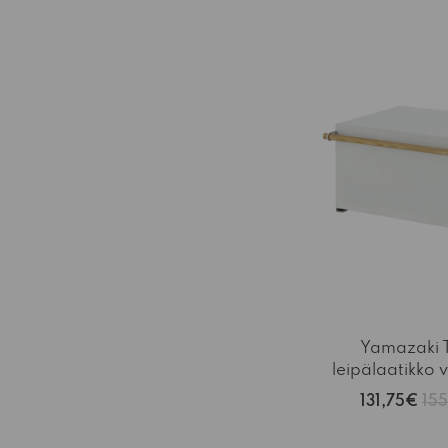
-15%
Yamazaki 
leipälaatikko 
131,75€
15