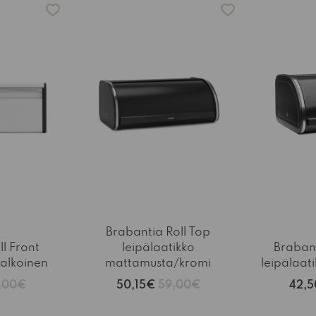
Brabantia Roll Top
l Front
leipälaatikko
Brabant
valkoinen
mattamusta/kromi
leipälaat
,00€
50,15€
59,00€
42,