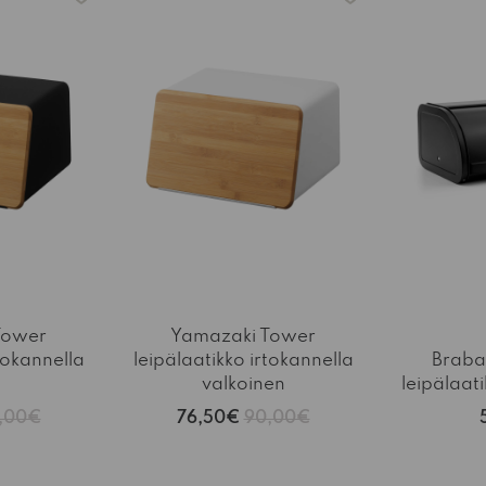
Tower
Yamazaki Tower
tokannella
leipälaatikko irtokannella
Braban
valkoinen
leipälaat
,00€
76,50€
90,00€
-15%
-15%