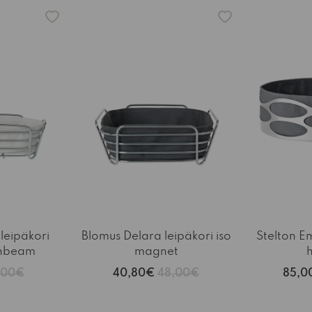
-15%
-15%
leipäkori
Blomus Delara leipäkori iso
Stelton E
onbeam
magnet
,00€
40,80€
48,00€
85,0