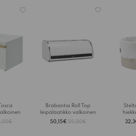
-15%
-15%
Tosca
Brabantia Roll Top
Stelt
valkoinen
leipälaatikko valkoinen
hiekk
5,00€
50,15€
59,00€
32,