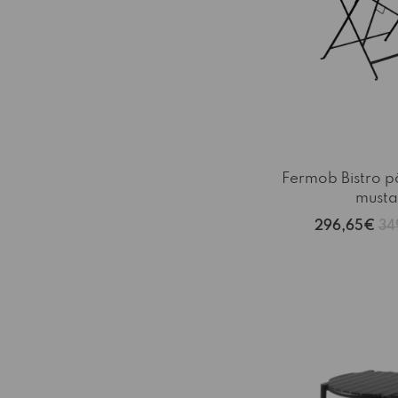
Fermob Bistro p
musta
296,65€
34
-15%