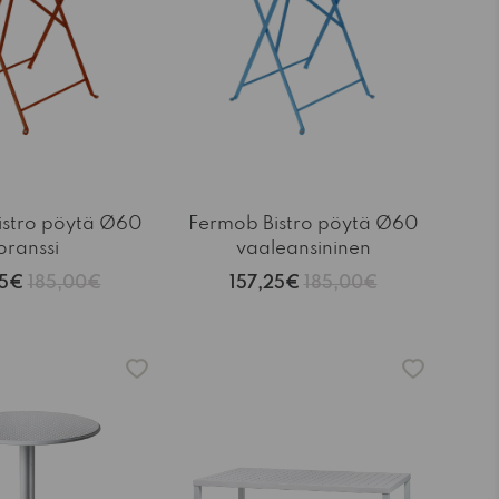
istro pöytä Ø60
Fermob Bistro pöytä Ø60
oranssi
vaaleansininen
25€
185,00€
157,25€
185,00€
-15%