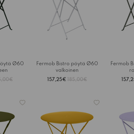
pöytä Ø60
Fermob Bistro pöytä Ø60
Fermob B
een
valkoinen
ro
5,00€
157,25€
185,00€
157,
-15%
-15%