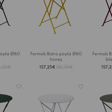
pöytä Ø60
Fermob Bistro pöytä Ø60
Fermob B
honey
bla
5,00€
157,25€
185,00€
157,
-15%
-15%