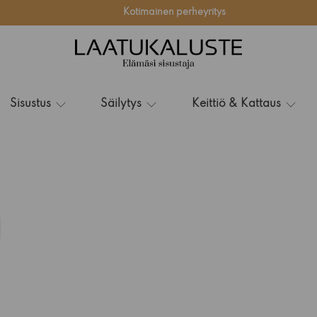
Kotimainen perheyritys
Sisustus
Säilytys
Keittiö & Kattaus