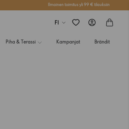
Ilmainen toimitus yli 99 € tilauksiin
FI
Piha & Terassi
Kampanjat
Brändit