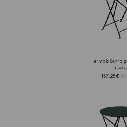
Fermob Bistro 
musta
157,25€
18
-15%