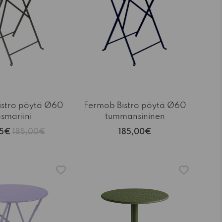
istro pöytä Ø60
Fermob Bistro pöytä Ø60
smariini
tummansininen
25€
185,00€
185,00€