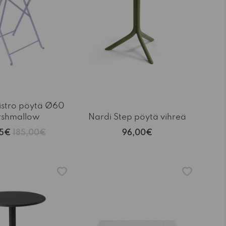
istro pöytä Ø60
shmallow
Nardi Step pöytä vihreä
25€
185,00€
96,00€