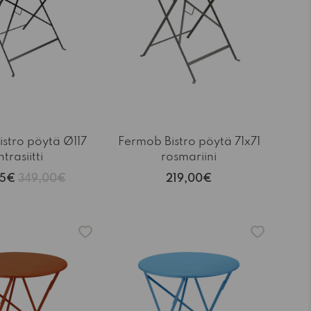
stro pöytä Ø117
Fermob Bistro pöytä 71x71
trasiitti
rosmariini
65€
349,00€
219,00€
-15%