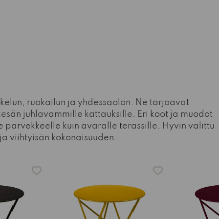
kelun, ruokailun ja yhdessäolon. Ne tarjoavat
 kesän juhlavammille kattauksille. Eri koot ja muodot
 parvekkeelle kuin avaralle terassille. Hyvin valittu
 ja viihtyisän kokonaisuuden.
-15%
-15%