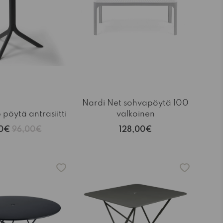
Nardi Net sohvapöytä 100
 pöytä antrasiitti
valkoinen
60€
96,00€
128,00€