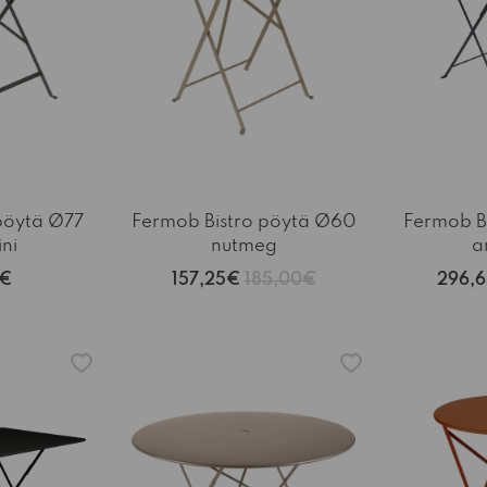
pöytä Ø77
Fermob Bistro pöytä Ø60
Fermob Bi
ni
nutmeg
an
0€
157,25€
185,00€
296,
-15%
-15%