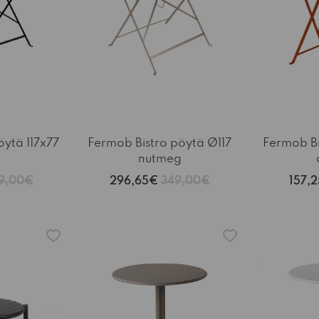
öytä 117x77
Fermob Bistro pöytä Ø117
Fermob B
nutmeg
9,00€
296,65€
349,00€
157,
-15%
-15%