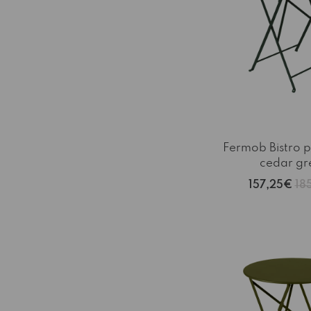
Fermob Bistro 
cedar gr
157,25€
18
-15%