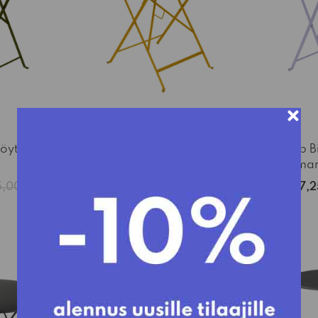
pöytä Ø60
Fermob Bistro pöytä Ø77
Fermob B
honey
mar
5,00€
191,25€
225,00€
157,
-15%
-15%