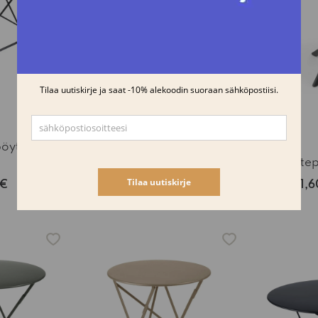
pöytä Ø117
Fermob Bistro pöytä Ø117
rosmariini
Nardi Step
0€
296,65€
349,00€
81,
-15%
-15%