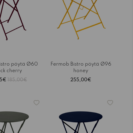
istro pöytä Ø60
Fermob Bistro pöytä Ø96
ck cherry
honey
25€
185,00€
255,00€