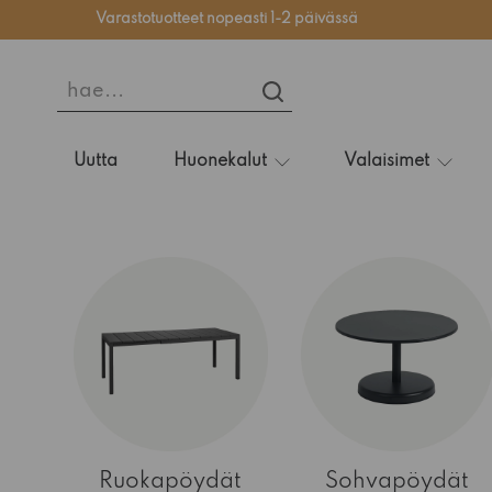
Varastotuotteet nopeasti 1-2 päivässä
hae...
HAE...
Uutta
Huonekalut
Valaisimet
Ruokapöydät
Sohvapöydät