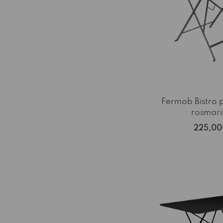
Fermob Bistro 
rosmarii
225,0
-15%