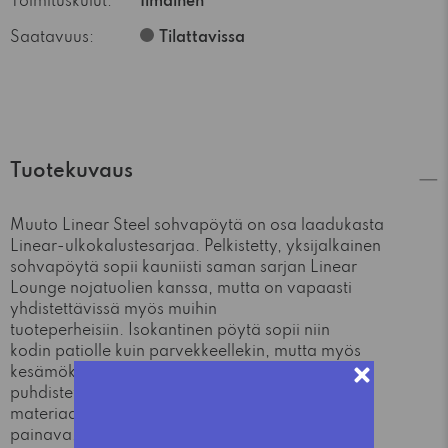
Toimituskulut:
Ilmainen
Saatavuus:
Tilattavissa
Tuotekuvaus
Muuto Linear Steel sohvapöytä on osa laadukasta
Linear-ulkokalustesarjaa. Pelkistetty, yksijalkainen
sohvapöytä sopii kauniisti saman sarjan Linear
Lounge nojatuolien kanssa, mutta on vapaasti
yhdistettävissä myös muihin
tuoteperheisiin. Isokantinen pöytä sopii niin
kodin patiolle kuin parvekkeellekin, mutta myös
kesämökeille ja ravintoloiden terasseille. Helposti
puhdistettava Linear Steel sohvapöytä on
materiaalinsa ansiosta vankka ja sen verran
painava, että se pysyy tukevasti maassa