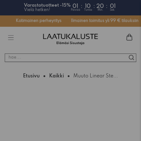
Varastotuotteet -15%
01
:
10
:
20
:
0
Vielä hetken!
Päivää
Tuntia
Min.
Se
ssä
Kotimainen perheyritys
Ilmainen toimitus yli 99 € tilauksiin
hae...
Etusivu
Kaikki
Muuto Linear Ste...