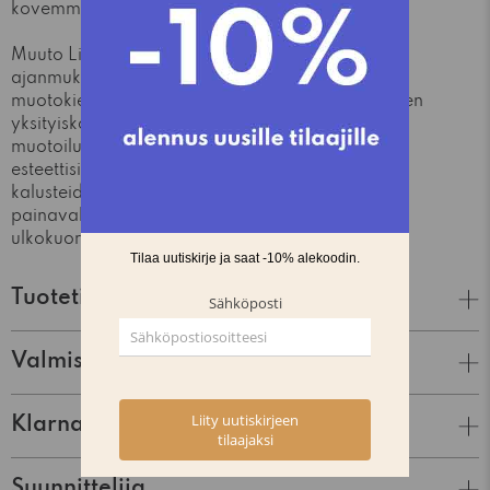
kovemmissakin tuulenpuuskissa.
Muuto Linear -sarja tuo uuden näkökulman
ajanmukaisiin ulkokalusteisiin. Sarjan tuotteiden
muotokieli miellyttää silmää ja erottuu huoliteltujen
yksityiskohtiensa avulla edukseen. Tuotteiden
muotoilu on pidetty puhtaana, jotta ne säilyisivät
esteettisinä mahdollisimman pitkään. Linear
kalusteiden pinnan mattamaalaus luo kovalle ja
painavalle materiaalille pehmeännäköisen
ulkokuoren.
Tuotetiedot
Valmistaja
Klarna Lasku & Tili
Suunnittelija