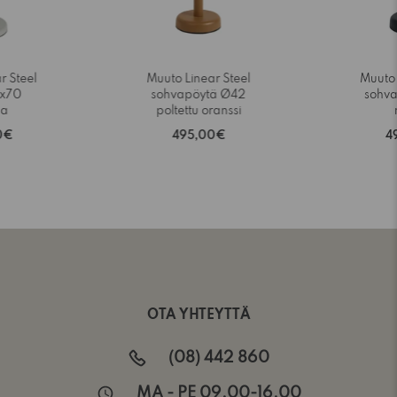
r Steel
Muuto Linear Steel
Muuto 
0x70
sohvapöytä Ø42
sohv
aa
poltettu oranssi
0€
495,00€
4
OTA YHTEYTTÄ
(08) 442 860
MA - PE 09.00-16.00