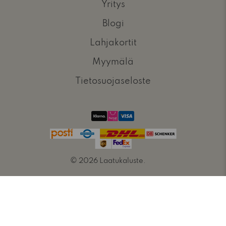
Yritys
Blogi
Lahjakortit
Myymälä
Tietosuojaseloste
© 2026
Laatukaluste
.