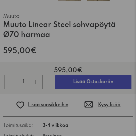
Muuto
Muuto Linear Steel sohvapöytä
Ø70 harmaa
595,00€
595,00€
kpl
Lisää Ostoskoriin
Lisää suosikkeihin
Kysy lisää
Toimitusaika:
3-4 viikkoa