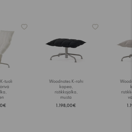
K-tuoli
Woodnotes K-rahi
Woodn
örivä
kapea,
lka,
ristikkojalka,
ristikk
en
musta
v
00€
1.198,00€
1.