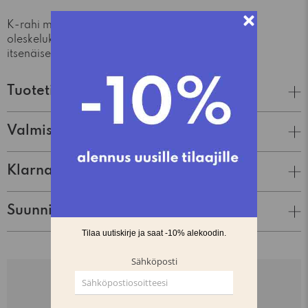
K-rahi muuttaa K-tuolin mukavaksi
oleskelukalusteeksi. Rahi toimii hyvin myös
itsenäisenä kalusteena.
Tuotetiedot
Valmistaja
Klarna Lasku & Tili
Suunnittelija