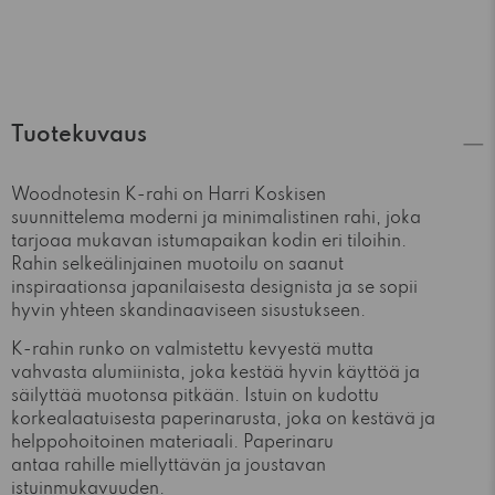
Tuotekuvaus
Woodnotesin K-rahi on Harri Koskisen
suunnittelema moderni ja minimalistinen rahi, joka
tarjoaa mukavan istumapaikan kodin eri tiloihin.
Rahin selkeälinjainen muotoilu on saanut
inspiraationsa japanilaisesta designista ja se sopii
hyvin yhteen skandinaaviseen sisustukseen.
K-rahin runko on valmistettu kevyestä mutta
vahvasta alumiinista, joka kestää hyvin käyttöä ja
säilyttää muotonsa pitkään. Istuin on kudottu
korkealaatuisesta paperinarusta, joka on kestävä ja
helppohoitoinen materiaali. Paperinaru
antaa rahille
miellyttävän ja joustavan
istuinmukavuuden.