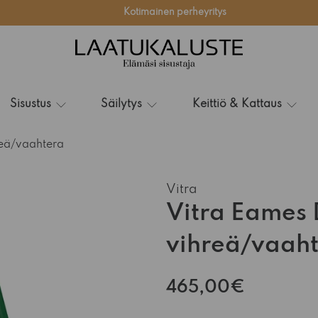
Kotimainen perheyritys
Sisustus
Säilytys
Keittiö & Kattaus
reä/vaahtera
Vitra
Vitra Eames 
vihreä/vaah
465,00€