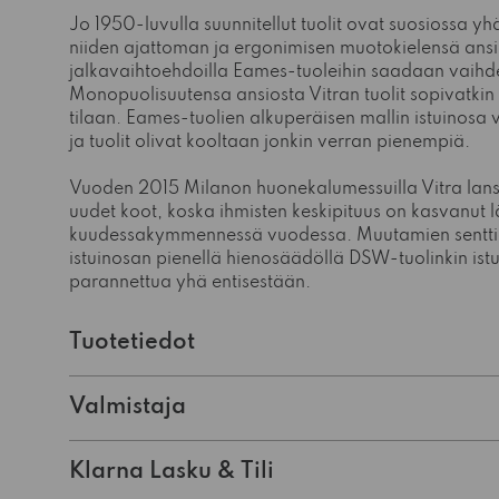
Jo 1950-luvulla suunnitellut tuolit ovat suosiossa y
niiden ajattoman ja ergonimisen muotokielensä ansios
jalkavaihtoehdoilla Eames-tuoleihin saadaan vaihde
Monopuolisuutensa ansiosta Vitran tuolit sopivatki
tilaan. Eames-tuolien alkuperäisen mallin istuinosa v
ja tuolit olivat kooltaan jonkin verran pienempiä.
Vuoden 2015 Milanon huonekalumessuilla Vitra lans
uudet koot, koska ihmisten keskipituus on kasvanut 
kuudessakymmennessä vuodessa. Muutamien senttie
istuinosan pienellä hienosäädöllä DSW-tuolinkin ist
parannettua yhä entisestään.
Tuotetiedot
Valmistaja
Klarna Lasku & Tili