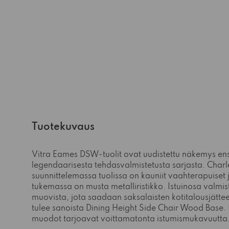
Tuotekuvaus
Vitra Eames DSW-tuolit ovat uudistettu näkemys e
legendaarisesta tehdasvalmistetusta sarjasta. Char
suunnittelemassa tuolissa on kauniit vaahterapuiset j
tukemassa on musta metalliristikko.
Istuinosa valmi
muovista, jota saadaan saksalaisten kotitalousjätte
tulee sanoista Dining Height Side Chair Wood Base. 
muodot tarjoavat voittamatonta istumismukavuutta