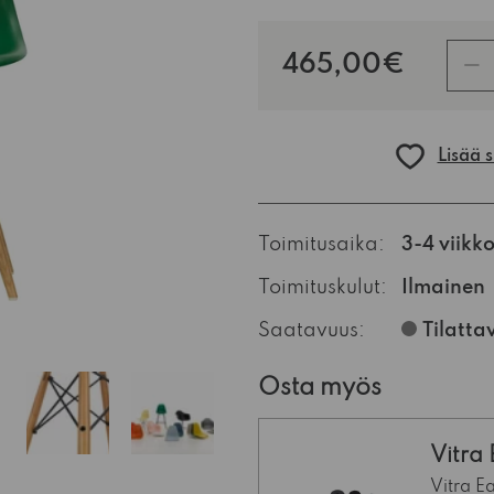
kpl
465,00€
Lisää 
Toimitusaika:
3-4 viikk
Toimituskulut:
Ilmainen
Saatavuus:
Tilatta
Osta myös
Vitra
musta
Vitra E