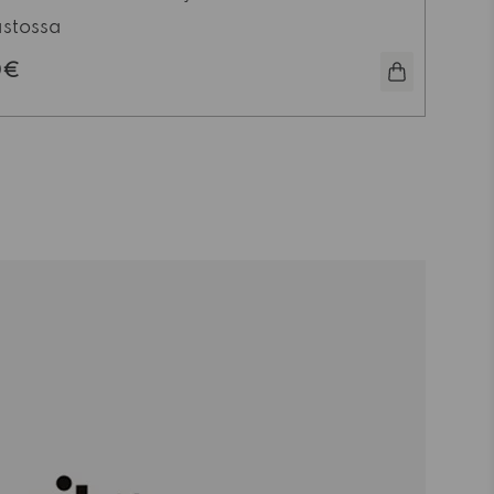
aan lattioita ja parantamaan tuolien
stossa
ukavuutta arjessa. Ne sopivat täydellisesti Vitra
DSW- ja DAW-tuoleihin, vähentäen
0€
ntumista ja parantaen pitoa eri
teriaaleilla.
lojen lisäksi pakkaukseen sisältyy ruuvi tallan
ystä varten sekä musta huopatassu. Huopatassu
an kuppimaiseen muovitallaan kiinni. Tallat
t myös pidentämään sekä tuolin että lattian
kää. Vitra Eames DSW/DAW jalkatallat ovat
llinen lisävaruste, joka viimeistelee
kokemuksen.