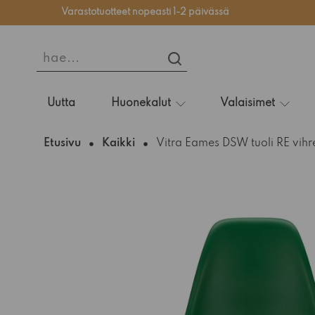
Varastotuotteet nopeasti 1-2 päivässä
hae...
HAE...
Uutta
Huonekalut
Valaisimet
Etusivu
Kaikki
Vitra Eames DSW tuoli RE vih