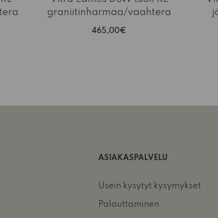
tera
graniitinharmaa/vaahtera
j
465,00€
ASIAKASPALVELU
Usein kysytyt kysymykset
Palauttaminen