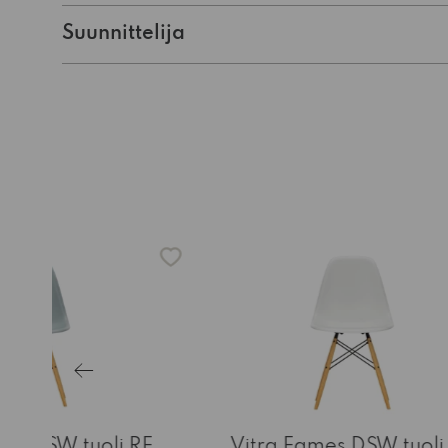
Suunnittelija
mes DSW tuoli RE
Vitra Eames DSW tuoli