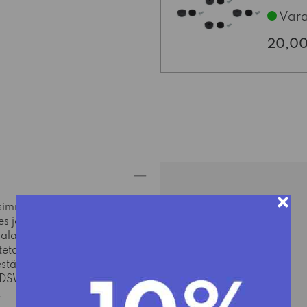
suojaam
Vara
käyttöm
Eames 
20,0
naarmuu
lattiama
Jalkatal
kiinnit
paineta
auttava
käyttöi
käytännö
käyttö
nsimmäisestä
les ja Ray Eamesin
alat, joiden välissä
stetaan
kierrätetystä
estä
.
DSW -lyhenne
DSW-tuolin tutut
.