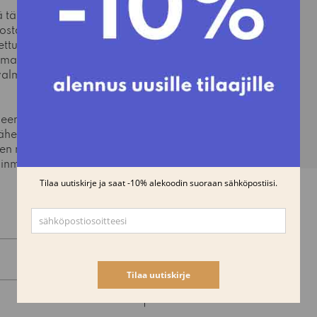
hä tänä päivänäkin
ta. Erilaisilla
ttua ilmettä.
n mainiosti moneen
almistettiin lasikuidusta
eerasi Eames-tuoleista
lähes 10 cm
n muutoksilla ja
uinmukavuutta saatiin