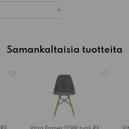
Samankaltaisia tuotteita
 RE
Vitra Eames DSW tuoli RE
Vi