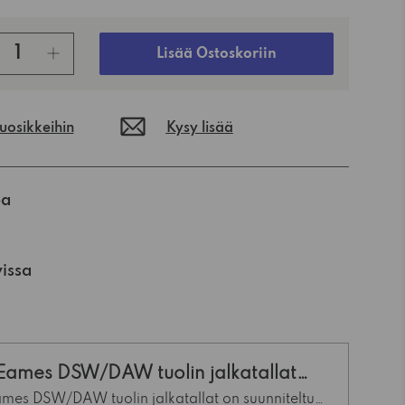
Lisää Ostoskoriin
suosikkeihin
Kysy lisää
oa
vissa
 Eames DSW/DAW tuolin jalkatallat
ames DSW/DAW tuolin jalkatallat on suunniteltu