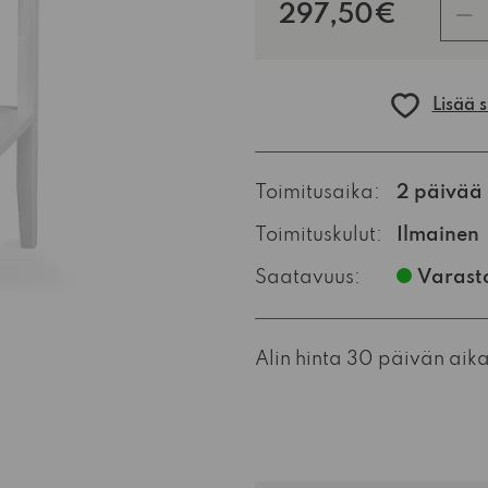
kpl
297,50€
Lisää 
Toimitusaika:
2 päivää
Toimituskulut:
Ilmainen
Saatavuus:
Varast
Alin hinta 30 päivän aik