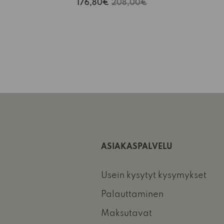
176,80€
208,00€
ASIAKASPALVELU
Usein kysytyt kysymykset
Palauttaminen
Maksutavat