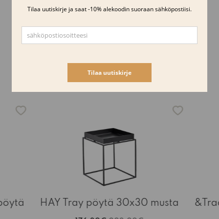
Samankaltaisia tuotteita
-15%
pöytä
HAY Tray pöytä 30x30 musta
&Tra