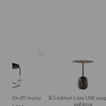
öytä 30x30 musta
&Tradition Lato LN8 sivu
pähkinä