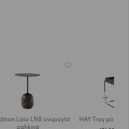
-15%
dition Lato LN8 sivupöytä
HAY Tray pöytä 
pähkinä