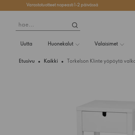
Varastotuotteet nopeasti 1-2 päivässä
hae...
HAE...
Uutta
Huonekalut
Valaisimet
Etusivu
Kaikki
Torkelson Klinte yöpöytä valk