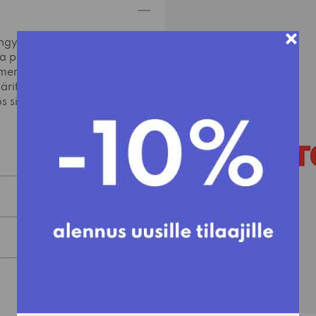
ngyn vierelle.
aa pienemmille
merkiksi lempikirjojasi.
itys istuvat helposti
 sivu- tai