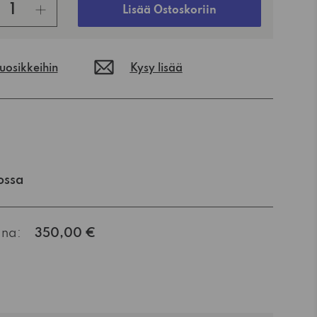
Lisää Ostoskoriin
suosikkeihin
Kysy lisää
ossa
ana:
350,00 €