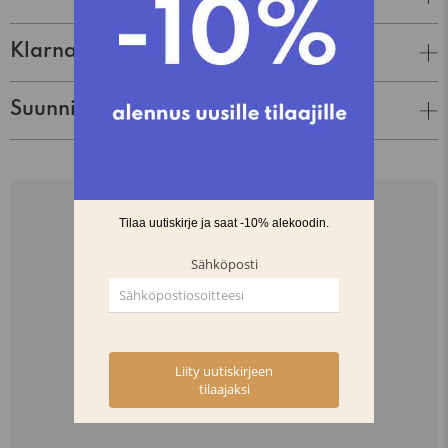
Klarna Lasku & Tili
Suunnittelija