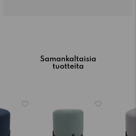
Samankaltaisia
tuotteita
-15%
-15%