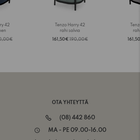
ry 42
Tenzo Harry 42
Tenz
inen
rahi salvia
rah
0,00€
161,50€
190,00€
161,5
OTA YHTEYTTÄ
(08) 442 860
MA - PE 09.00-16.00