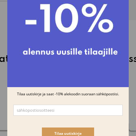
atsotaan usein näiden kans