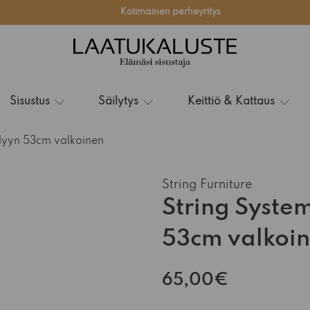
Kotimainen perheyritys
Sisustus
Säilytys
Keittiö & Kattaus
llyyn 53cm valkoinen
String Furniture
String System
53cm valkoi
65,00€