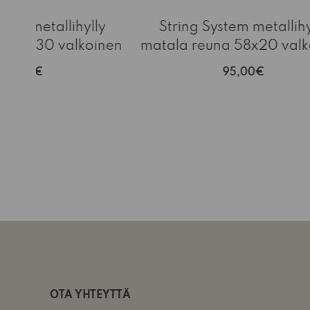
stem metallihylly
String System metallihy
a 78x30 valkoinen
matala reuna 58x20 valk
112,00€
95,00€
OTA YHTEYTTÄ