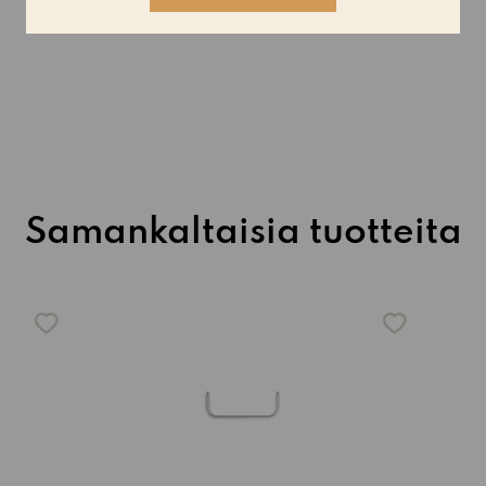
ko
String System tanko
S
beige
metallihyllyyn 53cm musta
m
65,00€
Samankaltaisia tuotteita