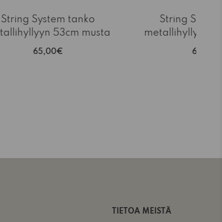
String System tanko
String Syste
tallihyllyyn 53cm musta
metallihyllyyn 
65,00€
67,00€
TIETOA MEISTÄ