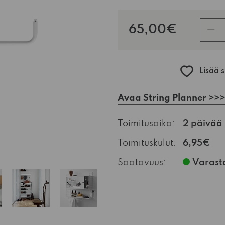
kpl
65,00€
Lisää 
Avaa String Planner >>>
Toimitusaika:
2 päivää
Toimituskulut:
6,95€
Saatavuus:
Varast