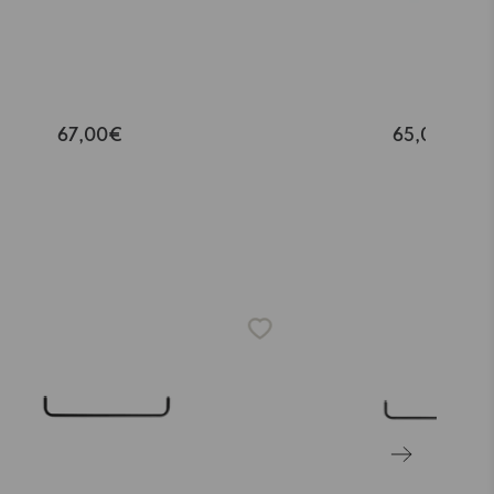
tring System tanko
String System t
etallihyllyyn 72cm
metallihyllyyn 
valkoinen
tummanruske
67,00€
65,00€