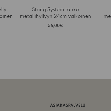
lly
String System tanko
oinen
metallihyllyyn 24cm valkoinen
me
56,00€
ASIAKASPALVELU