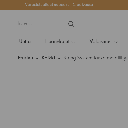
Varastotuotteet nopeasti 1-2 päivässä
hae...
HAE...
Uutta
Huonekalut
Valaisimet
Etusivu
Kaikki
String System tanko metallihy