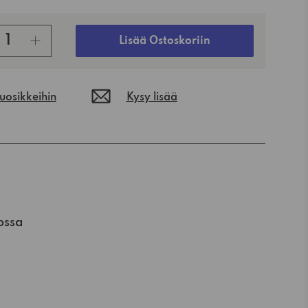
Lisää Ostoskoriin
suosikkeihin
Kysy lisää
ossa