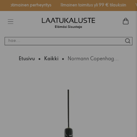
Kotimainen perheyritys
Ilmainen toimitus yli 99 € tilauksiin
V
hae...
Etusivu
Kaikki
Normann Copenhag...