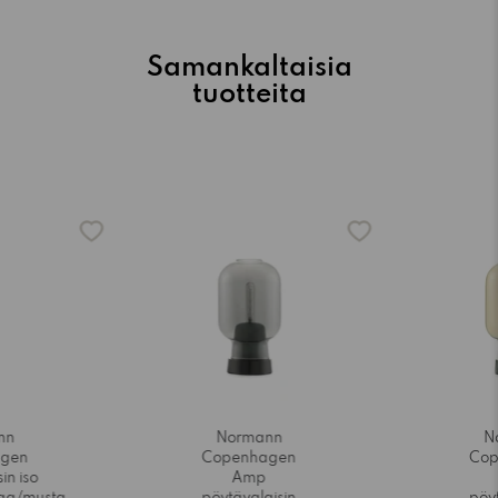
Samankaltaisia
tuotteita
nn
Normann
N
gen
Copenhagen
Co
in iso
Amp