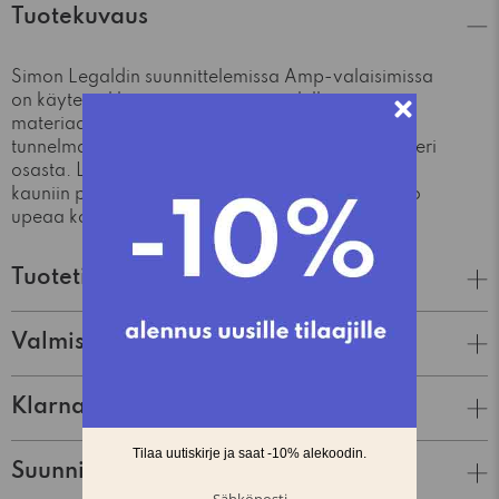
Tuotekuvaus
Simon Legaldin suunnittelemissa Amp-valaisimissa
on käytetty klassisia, mutta myös ylellisiä
materiaaleja; lasia ja marmoria. Nostalgista
tunnelmaa luovat valaisimet koostuvat kahdesta eri
osasta. Lasista valmistettu varjostin tuo valon
kauniin pehmeästi esille, samalla kun marmori luo
upeaa kontrastia.
Tuotetiedot
Valmistaja
Klarna Lasku & Tili
Suunnittelija