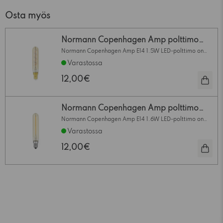
Osta myös
Normann Copenhagen Amp polttimo
Spiral 1.5W LED
Normann Copenhagen Amp E14 1.5W LED-polttimo on
suunniteltu eritysesti Amp -sarjan pöytä- ja
Varastossa
riippuvalaisimiin. Polttimo sopii myös kaikkiin E14
kantaisiin riippu- ja pöytävalaisimiin. Polttimon sisällä
12,00€
kiertää tunnelmallisesti valaiseva LED-spiraali.
Himmennettävä.
Normann Copenhagen Amp polttimo
1.6W LED
Normann Copenhagen Amp E14 1.6W LED-polttimo on
suunniteltu eritysesti Amp -sarjan pöytä- ja
Varastossa
riippuvalaisimiin. Polttimo sopii myös kaikkiin E14
kantaisiin riippu- ja pöytävalaisimiin. Ei ole
12,00€
himmennettävä.