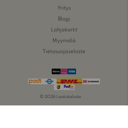
Yritys
Blogi
Lahjakortit
Myymälä
Tietosuojaseloste
© 2026
Laatukaluste
.