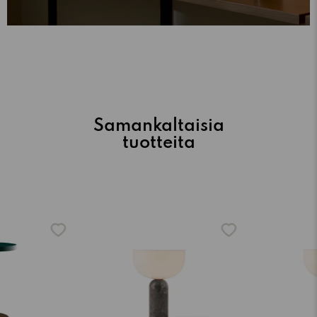
Samankaltaisia
tuotteita
-15%
-15%