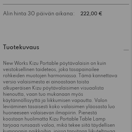
Alin hinta 30 päivän aikana:
222,00 €
Tuotekuvaus
New Works
Kizu Portable pöytävalaisin on kuin
veistoksellinen taideteos, joka tasapainoilee
rohkeiden muotojen harmoniassa. Tämä kannettava
versio valaisimesta ei ainoastaan toista
alkuperäisen Kizu pöytävalaisimen visuaalista
hienoutta, vaan tuo mukanaan myös
käytännöllisyyttä ja liikkumisen vapautta. Valon
leviäminen tasaisesti koko valaisimen yläosasta luo
huoneeseen valaisevan ilmapiirin. Pienestä
koostaan huolimatta Kizu Portable Table Lamp
tarjoaa runsaasti valoa, mikä tekee siitä täydellisen
kumppanin paikkoihin, joissa tarvitaan liikuteltavaa