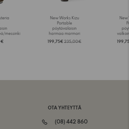
teria
New Works Kizu
New 
e
Portable
P
isin
pöytävalaisin
pöy
eä/messinki
harmaa marmori
valkoi
0€
199,75€
235,00€
199,7
OTA YHTEYTTÄ
(08) 442 860