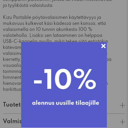
ja tyylikästä valaistusta.
Kizu Portable pöytävalaisimen käytettävyys ja
mukavuus kulkevat käsi kädessä sen kanssa, että
valaisimella on 10 tunnin akunkesto 100 %
valoteholla. Lisäksi sen lataaminen on helppoa
USB-C-kaapelin avulla, mikä tekee siitä entistäkin
kätevämmän ja monipuolisemman
valaisinvaihtoehdon. Valaisimen yläosassa oleva
kierretty, upotettu metallirengas ei ainoastaan lisää
visuaalista kiinnostavuutta, vaan toimii myös
toiminnallisena osana mahdollistaen valon
himmentämisen kolmeen eri tasoon. Tämä
hienovarainen yksityiskohta korostaa suunnittelun
harkittua taituruutta.
Tuotetiedot
Valmistaja