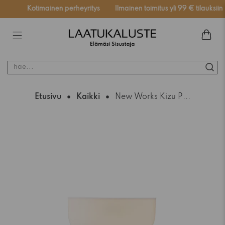
ssä
Kotimainen perheyritys
Ilmainen toimitus yli 99 € tilauksiin
hae...
Etusivu
Kaikki
New Works Kizu P...