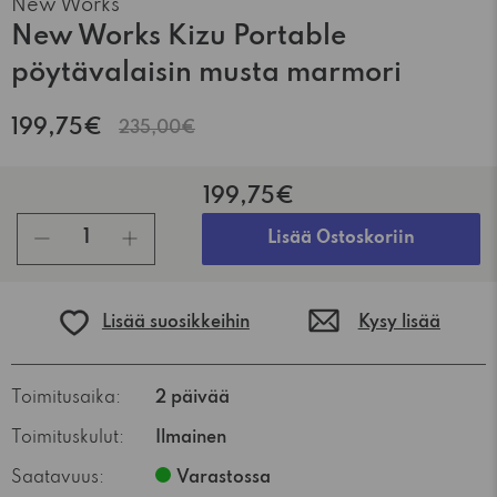
New Works
New Works Kizu Portable
pöytävalaisin musta marmori
199,75€
235,00€
199,75€
kpl
Lisää Ostoskoriin
Lisää suosikkeihin
Kysy lisää
Toimitusaika:
2 päivää
Toimituskulut:
Ilmainen
Saatavuus:
Varastossa