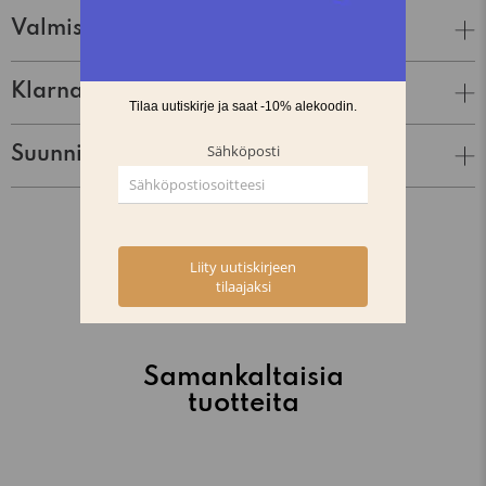
Valmistaja
Klarna Lasku & Tili
Suunnittelija
Samankaltaisia
tuotteita