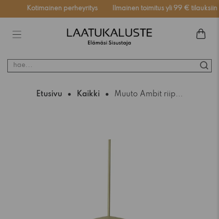
ssä
Kotimainen perheyritys
Ilmainen toimitus yli 99 € tilauksiin
hae...
Etusivu
Kaikki
Muuto Ambit riip...