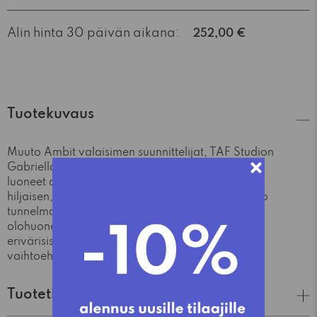
Alin hinta 30 päivän aikana:
252,00 €
Tuotekuvaus
Muuto Ambit valaisimen suunnittelijat, TAF Studion
Gabriella Gustafson ja Mattias Ståhlbom ovat
luoneet alumiinista kevyen, muotokieleltään
hiljaisen, mutta vaikuttavan valaisimen. Ambit luo
tunnelmallisen valaistuksen ruokailutilan tai
olohuoneen pöydän päälle asetettuna. Useista
erivärisistä ja -kokoisista valaisimista löytyy
vaihtoehto monenlaiseen tilaan.
Tuotetiedot