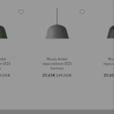
-15%
-15%
mbit
Muuto Ambit
Muu
sin Ø25
riippuvalaisin Ø25
riippu
ä
harmaa
9,00€
211,65€
249,00€
211,6