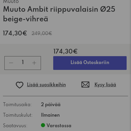
Muuto
Muuto Ambit riippuvalaisin Ø25
beige-vihreä
174,30€
249,00€
174,30€
kpl
Lisää Ostoskoriin
Lisää suosikkeihin
Kysy lisää
Toimitusaika:
2 päivää
Toimituskulut:
Ilmainen
Saatavuus:
Varastossa