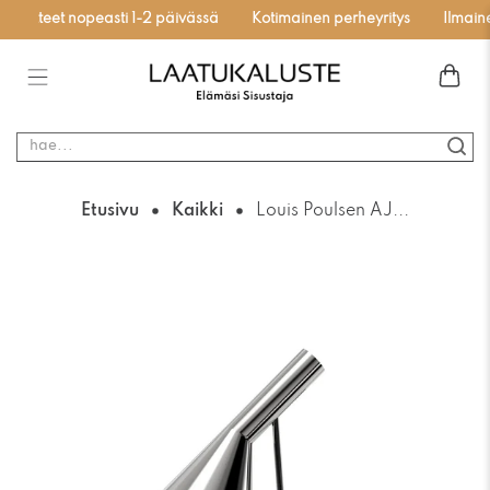
otuotteet nopeasti 1-2 päivässä
Kotimainen perheyritys
Ilmainen
hae...
Etusivu
Kaikki
Louis Poulsen AJ...