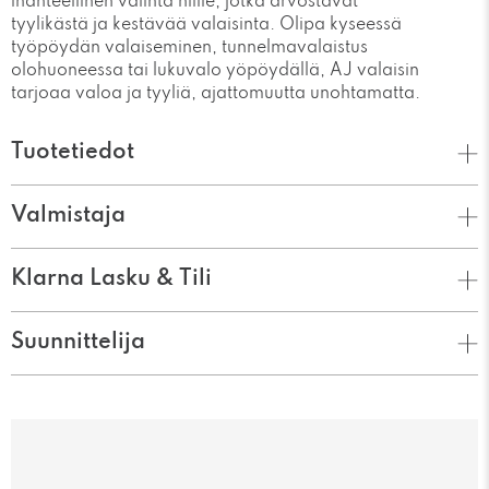
ihanteellinen valinta niille, jotka arvostavat
tyylikästä ja kestävää valaisinta. Olipa kyseessä
työpöydän valaiseminen, tunnelmavalaistus
olohuoneessa tai lukuvalo yöpöydällä, AJ valaisin
tarjoaa valoa ja tyyliä, ajattomuutta unohtamatta.
Tuotetiedot
Valmistaja
Klarna Lasku & Tili
Suunnittelija