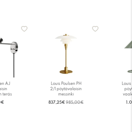
-15%
sen AJ
Louis Poulsen PH
Louis
isin
2/1 pöytävalaisin
pöy
 teräs
messinki
vaal
0€
837,25€
985,00€
1.