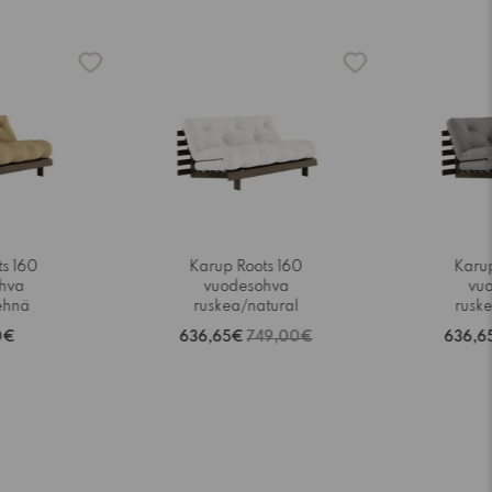
-15%
-15%
ts 160
Karup Roots 160
Karup
hva
vuodesohva
vu
ehnä
ruskea/natural
rusk
0€
636,65€
749,00€
636,6