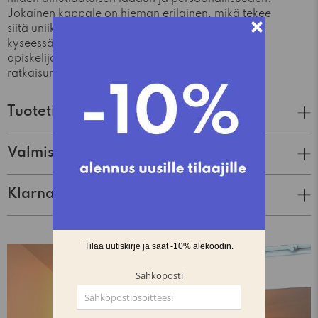
Jokainen kappale on hieman erilainen, mikä tekee
siitä uniikin ja persoonallisen lisän kotiisi. Olipa
kyseessä olohuone, vierashuone tai
opiskelijakämppä, Roots tarjoaa täydellisen
ratkaisun tarpeisiisi.
Tuotetiedot
Valmistaja
Klarna Lasku & Tili