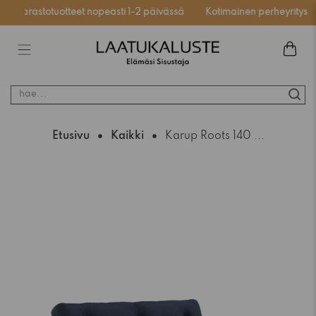
Varastotuotteet nopeasti 1-2 päivässä
Kotimainen perheyritys
hae...
Etusivu
Kaikki
Karup Roots 140 ...