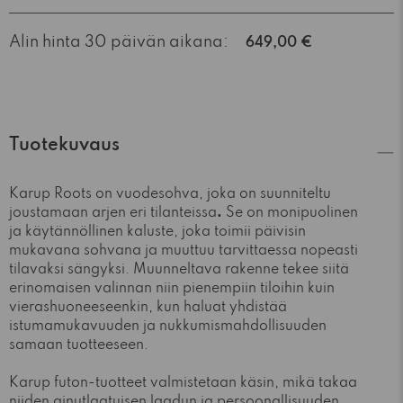
Alin hinta 30 päivän aikana:
649,00 €
Tuotekuvaus
Karup Roots on vuodesohva, joka on suunniteltu
joustamaan arjen eri tilanteissa
.
Se on monipuolinen
ja käytännöllinen kaluste, joka toimii päivisin
mukavana sohvana ja muuttuu tarvittaessa nopeasti
tilavaksi sängyksi. Muunneltava rakenne tekee siitä
erinomaisen valinnan niin pienempiin tiloihin kuin
vierashuoneeseenkin, kun haluat yhdistää
istumamukavuuden ja nukkumismahdollisuuden
samaan tuotteeseen.
Karup futon-tuotteet valmistetaan käsin, mikä takaa
niiden ainutlaatuisen laadun ja persoonallisuuden.