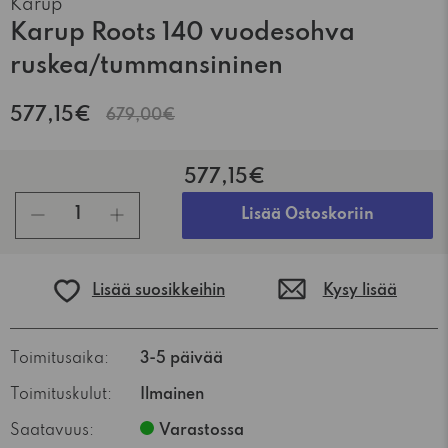
Karup
Karup Roots 140 vuodesohva
ruskea/tummansininen
577,15€
679,00€
577,15€
kpl
Lisää Ostoskoriin
Lisää suosikkeihin
Kysy lisää
Toimitusaika:
3-5 päivää
Toimituskulut:
Ilmainen
Saatavuus:
Varastossa