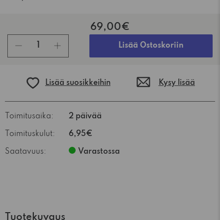
69,00€
kpl
Lisää Ostoskoriin
Lisää suosikkeihin
Kysy lisää
Toimitusaika:
2 päivää
Toimituskulut:
6,95€
Saatavuus:
Varastossa
Tuotekuvaus