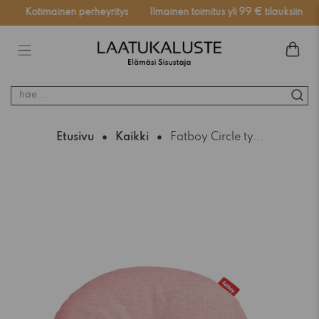
Kotimainen perheyritys
Ilmainen toimitus yli 99 € tilauksiin
hae...
Etusivu
Kaikki
Fatboy Circle ty...