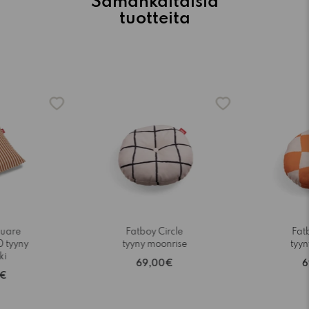
Samankaltaisia
tuotteita
quare
Fatboy Circle
Fat
 tyyny
tyyny moonrise
tyy
ki
69,00€
6
0€