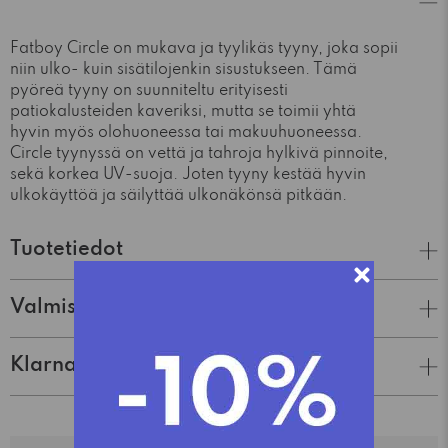
Fatboy Circle on mukava ja tyylikäs tyyny, joka sopii
niin ulko- kuin sisätilojenkin sisustukseen. Tämä
pyöreä tyyny on suunniteltu erityisesti
patiokalusteiden kaveriksi, mutta se toimii yhtä
hyvin myös olohuoneessa tai makuuhuoneessa.
Circle tyynyssä on vettä ja tahroja hylkivä pinnoite,
sekä korkea UV-suoja. Joten tyyny kestää hyvin
ulkokäyttöä ja säilyttää ulkonäkönsä pitkään.
Tuotetiedot
Valmistaja
Klarna Lasku & Tili