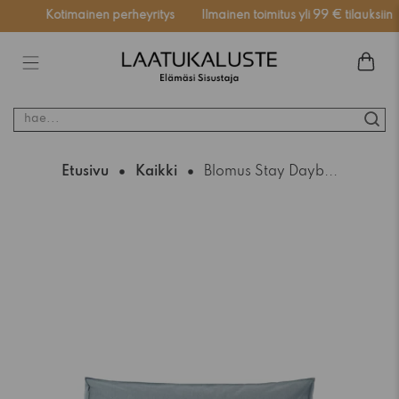
ssä
Kotimainen perheyritys
Ilmainen toimitus yli 99 € tilauksiin
hae...
Etusivu
Kaikki
Blomus Stay Dayb...