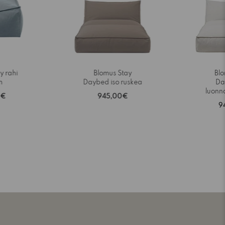
y rahi
Blomus Stay
Blo
n
Daybed iso ruskea
Da
luonn
0€
945,00€
9