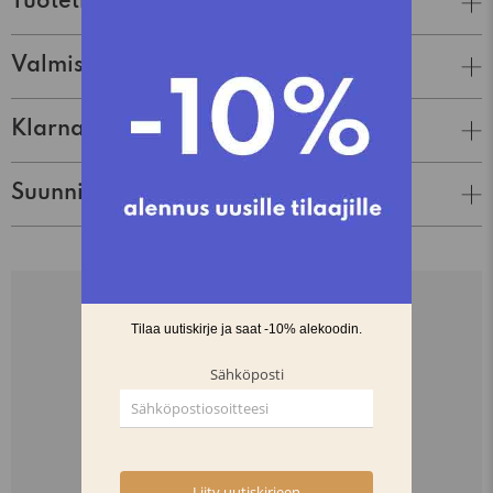
Tuotetiedot
Valmistaja
Klarna Lasku & Tili
Suunnittelija