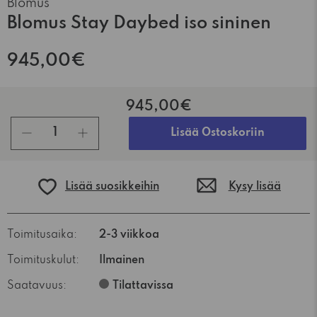
Blomus
Blomus Stay Daybed iso sininen
945,00€
945,00€
kpl
Lisää Ostoskoriin
Lisää suosikkeihin
Kysy lisää
Toimitusaika:
2-3 viikkoa
Toimituskulut:
Ilmainen
Saatavuus:
Tilattavissa