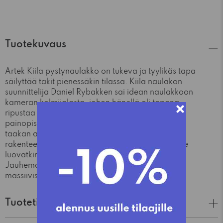
Tuotekuvaus
Artek Kiila pystynaulakko on tukeva ja tyylikäs tapa
säilyttää takit pienessäkin tilassa. Kiila naulakon
suunnittelija Daniel Rybakken sai idean naulakkoon
kameran kolmijalasta, johon hänellä oli tapana
ripustaa takkinsa toimistollaan. Kun naulakon
painopiste on alhaalla, se ei kaadu suurenkaan
taakan alla. Artek Kiila -sarjan naulakoiden
rakenteet ovat jätetty tarkoituksella näkyviin ja ne
luovatkin osansa tuotteiden ulkonäköön.
Jauhemaalatut metalliosat korostavat kauniisti
massiivisaarnijalkoja.
Tuotetiedot