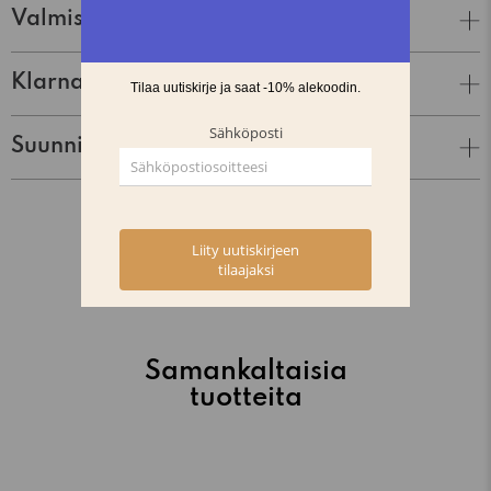
Valmistaja
Klarna Lasku & Tili
Suunnittelija
Samankaltaisia
tuotteita