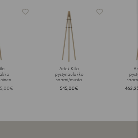
-15%
ila
Artek Kiila
Ar
lakko
pystynaulakko
pyst
koinen
saarni/musta
saarn
45,00€
545,00€
463,2