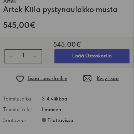
Artek
Artek Kiila pystynaulakko musta
545,00€
545,00€
kpl
Lisää Ostoskoriin
Lisää suosikkeihin
Kysy lisää
Toimitusaika:
3-4 viikkoa
Toimituskulut:
Ilmainen
Saatavuus:
Tilattavissa