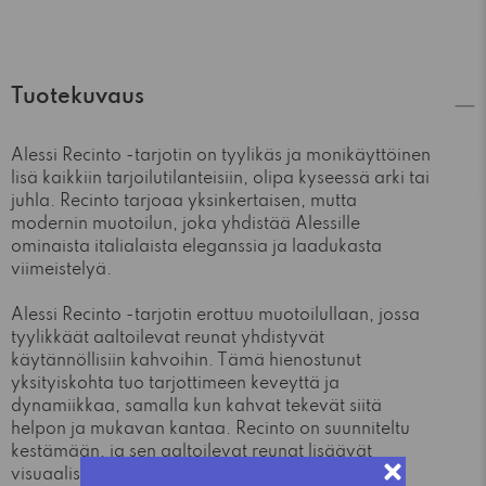
Tuotekuvaus
Alessi Recinto -tarjotin on tyylikäs ja monikäyttöinen
lisä kaikkiin tarjoilutilanteisiin, olipa kyseessä arki tai
juhla. Recinto tarjoaa yksinkertaisen, mutta
modernin muotoilun, joka yhdistää Alessille
ominaista italialaista eleganssia ja laadukasta
viimeistelyä.
Alessi Recinto -tarjotin erottuu muotoilullaan, jossa
tyylikkäät aaltoilevat reunat yhdistyvät
käytännöllisiin kahvoihin. Tämä hienostunut
yksityiskohta tuo tarjottimeen keveyttä ja
dynamiikkaa, samalla kun kahvat tekevät siitä
helpon ja mukavan kantaa. Recinto on suunniteltu
kestämään, ja sen aaltoilevat reunat lisäävät
visuaalista mielenkiintoa tehden siitä