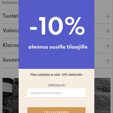
katseenvangitsijan kaikissa tarjoilutilanteissa.
Tuotetiedot
Valmistaja
Klarna Lasku & Tili
Suunnittelija