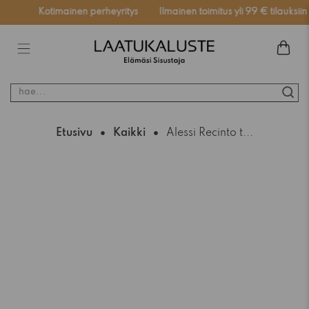
ssä
Kotimainen perheyritys
Ilmainen toimitus yli 99 € tilauksiin
hae...
Etusivu
Kaikki
Alessi Recinto t...