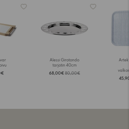
-15%
-15%
lvar
Alessi Girotondo
Artek 
koivu
tarjotin 40cm
valko
0€
68,00€
80,00€
45,9