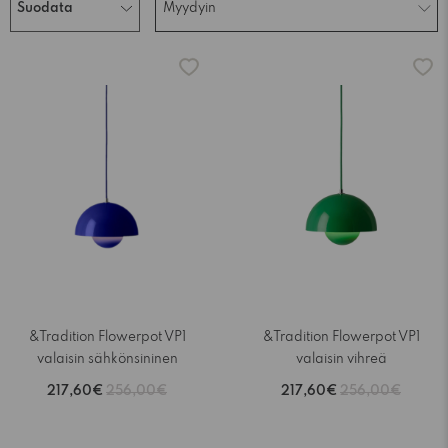
Suodata
Myydyin
-15%
-15%
&Tradition Flowerpot VP1
&Tradition Flowerpot VP1
valaisin sähkönsininen
valaisin vihreä
217,60€
256,00€
217,60€
256,00€