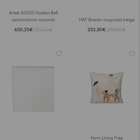
Artek A330S Golden Bell
seinävalaisin messinki
HAY Bowler sivupöytä beige
650,25€
765,00€
253,30€
298,00€
-15%
Ferm Living Free