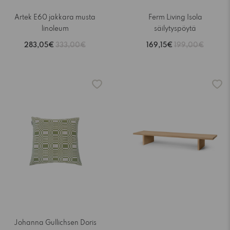
Artek E60 jakkara musta
Ferm Living Isola
linoleum
säilytyspöytä
283,05€
333,00€
169,15€
199,00€
-15%
-15%
Johanna Gullichsen Doris