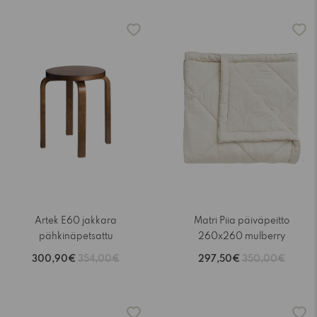
-15%
-15%
Artek E60 jakkara
Matri Piia päiväpeitto
pähkinäpetsattu
260x260 mulberry
300,90€
354,00€
297,50€
350,00€
-15%
-15%