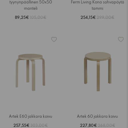
tyynynpäällinen 50x50
Ferm Living Kona sohvapöytä
manteli
tammi
89,25€
105,00€
254,15€
299,00€
-15%
-15%
Artek E60 jakkara koivu
Artek 60 jakkara koivu
257,55€
303,00€
227,80€
268,00€