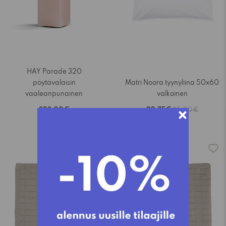
HAY Parade 320
pöytävalaisin
Matri Noora tyynyliina 50x60
vaaleanpunainen
valkoinen
323,00€
29,75€
35,00€
-15%