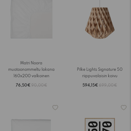
Matri Noora
muotoonommeltu lakana
Pilke Lights Signature 50
160x200 valkoinen
riippuvalaisin koivu
76,50€
90,00€
594,15€
699,00€
-15%
-15%