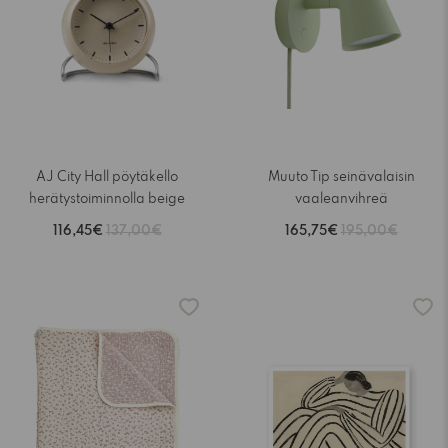
AJ City Hall pöytäkello
Muuto Tip seinävalaisin
herätystoiminnolla beige
vaaleanvihreä
116,45€
137,00€
165,75€
195,00€
-15%
-15%