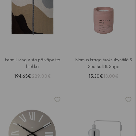
Ferm Living Vista päiväpeitto
Blomus Fraga tuoksukynttilä S
hiekka
Sea Salt & Sage
194,65€
229,00€
15,30€
18,00€
-15%
-15%