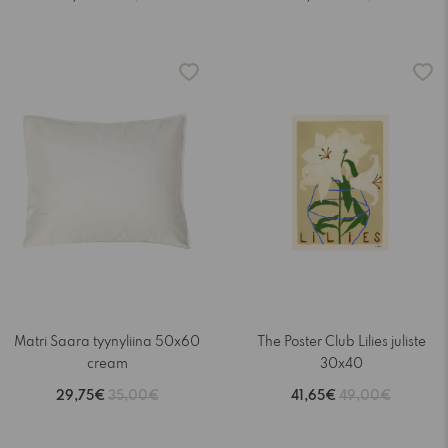
-15%
-15%
Matri Saara tyynyliina 50x60
The Poster Club Lilies juliste
cream
30x40
29,75€
35,00€
41,65€
49,00€