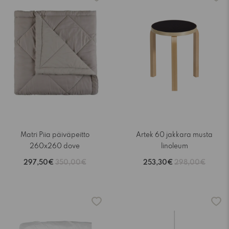
Matri Piia päiväpeitto
Artek 60 jakkara musta
260x260 dove
linoleum
297,50€
350,00€
253,30€
298,00€
-15%
-15%