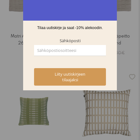
Matri Aava päiväpeitto
Matri Aava päiväpeitto
260x260 sand
160x260 sand
200,00€
106,25€
125,00€
-15%
-15%