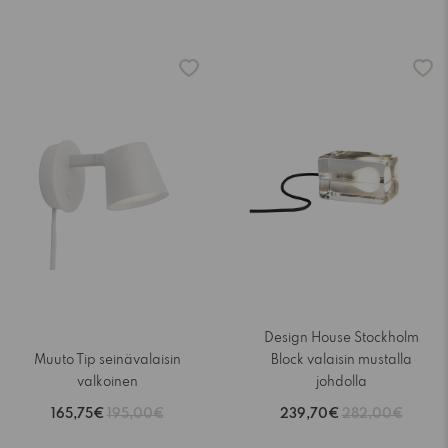
-15%
-15%
Design House Stockholm
Muuto Tip seinävalaisin
Block valaisin mustalla
valkoinen
johdolla
165,75€
195,00€
239,70€
282,00€