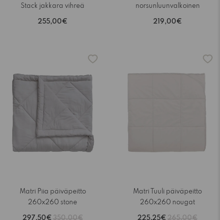
Stack jakkara vihreä
norsunluunvalkoinen
255,00€
219,00€
-15%
-15%
Matri Piia päiväpeitto
Matri Tuuli päiväpeitto
260x260 stone
260x260 nougat
297,50€
350,00€
225,25€
265,00€