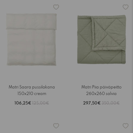
-15%
-15%
Matri Saara pussilakana
Matri Piia päiväpeitto
150x210 cream
260x260 salvia
106,25€
125,00€
297,50€
350,00€
-15%
-15%