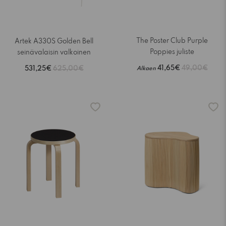
The Poster Club Purple
Artek A330S Golden Bell
Poppies juliste
seinävalaisin valkoinen
41,65€
49,00€
531,25€
625,00€
Alkaen
-15%
-15%