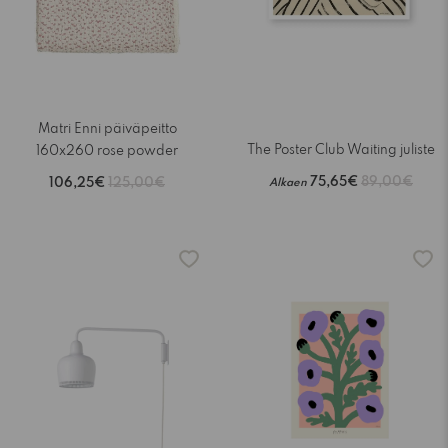
Matri Enni päiväpeitto
The Poster Club Waiting juliste
160x260 rose powder
75,65€
89,00€
106,25€
125,00€
Alkaen
-15%
-15%