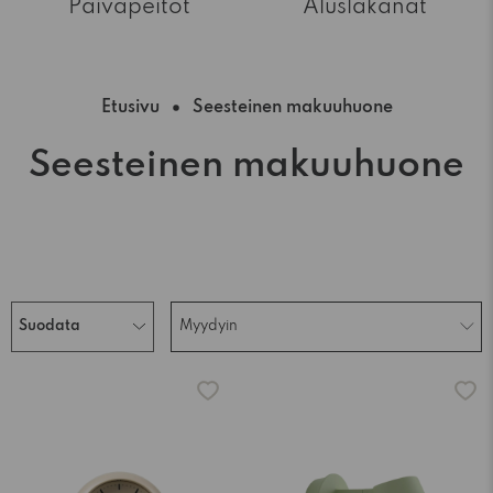
Päiväpeitot
Aluslakanat
Etusivu
Seesteinen makuuhuone
Seesteinen makuuhuone
Suodata
Myydyin
-15%
-15%