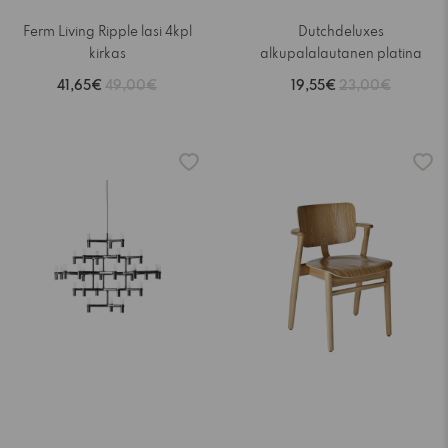
Ferm Living Ripple lasi 4kpl
Dutchdeluxes
kirkas
alkupalalautanen platina
41,65€
49,00€
19,55€
23,00€