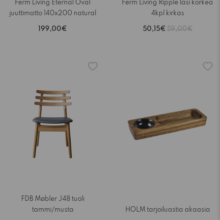
Ferm Living Eternal Oval
Ferm Living Ripple lasi korkea
juuttimatto 140x200 natural
4kpl kirkas
199,00€
50,15€
59,00€
-15%
FDB Møbler J48 tuoli
tammi/musta
HOLM tarjoiluastia akaasia