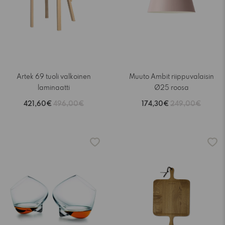
Artek 69 tuoli valkoinen
Muuto Ambit riippuvalaisin
laminaatti
Ø25 roosa
421,60€
496,00€
174,30€
249,00€
-15%