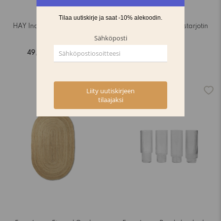
HAY Indian Steel Pitcher L
Vitra Rotary kerrostarjotin
kannu
valkoinen
49,30€
58,00€
59,00€
-15%