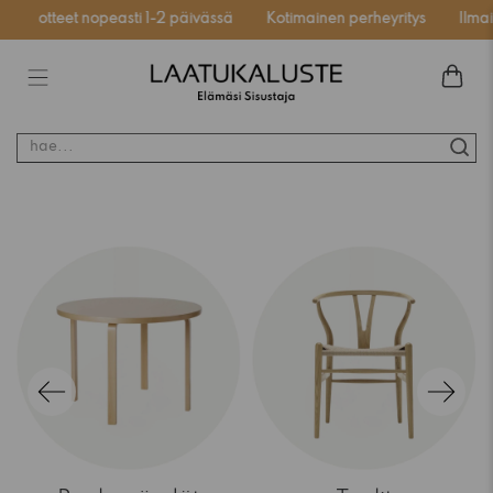
tuotteet nopeasti 1-2 päivässä
Kotimainen perheyritys
Ilmainen
hae...