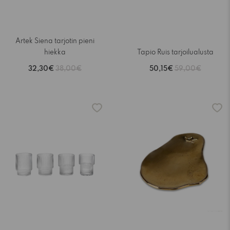
Artek Siena tarjotin pieni
hiekka
Tapio Ruis tarjoilualusta
32,30€
38,00€
50,15€
59,00€
-15%
-15%