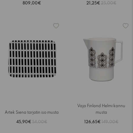
809,00€
21,25€
25,00€
-15%
-15%
Vaja Finland Helmi kannu
Artek Siena tarjotin iso musta
musta
45,90€
54,00€
126,65€
149,00€