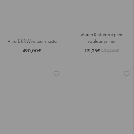
Muuto Kink vaasi pieni
Vitra DKR Wire tuoli musta
vaaleansininen
490,00€
191,25€
225,00€
-15%
-15%