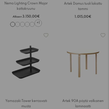
Nemo Lighting Crown Major
Artek Domus tuoli lakattu
kattokruunu
tammi
3.150,00€
Alkaen
1.015,00€
+1
-15%
Yamazaki Tower kerrosvati
Artek 90A pöytä valkoinen
musta
laminaatti