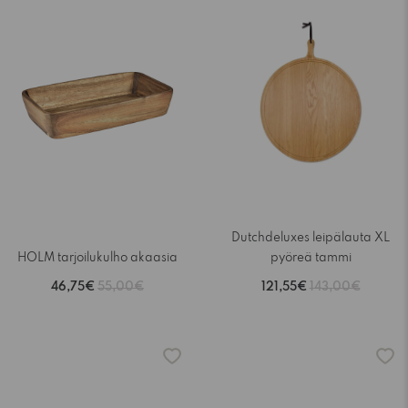
Dutchdeluxes leipälauta XL
HOLM tarjoilukulho akaasia
pyöreä tammi
46,75€
55,00€
121,55€
143,00€
-15%