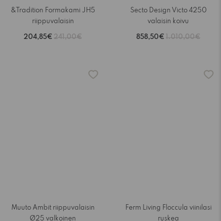
&Tradition Formakami JH5
Secto Design Victo 4250
riippuvalaisin
valaisin koivu
204,85€
241,00€
858,50€
1.010,00€
-15%
-15%
Muuto Ambit riippuvalaisin
Ferm Living Floccula viinilasi
Ø25 valkoinen
ruskea