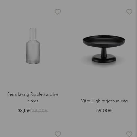
-15%
Ferm Living Ripple karahvi
kirkas
Vitra High tarjotin musta
33,15€
39,00€
59,00€
-15%
-15%