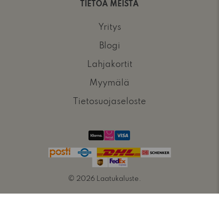
TIETOA MEISTÄ
Yritys
Blogi
Lahjakortit
Myymälä
Tietosuojaseloste
© 2026
Laatukaluste
.