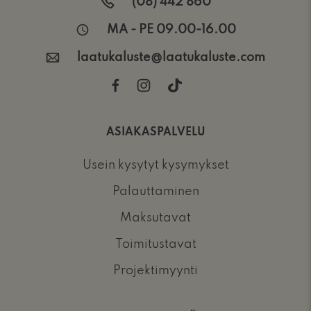
(08) 442 860
MA - PE 09.00-16.00
laatukaluste@laatukaluste.com
ASIAKASPALVELU
Usein kysytyt kysymykset
Palauttaminen
Maksutavat
Toimitustavat
Projektimyynti