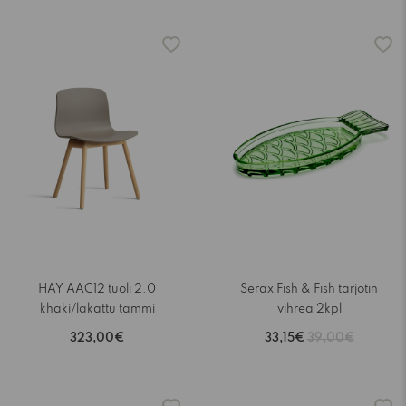
-15%
HAY AAC12 tuoli 2.0
Serax Fish & Fish tarjotin
khaki/lakattu tammi
vihreä 2kpl
323,00€
33,15€
39,00€
-15%