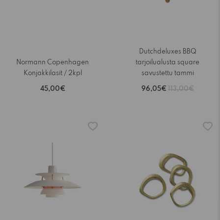
Dutchdeluxes BBQ
Normann Copenhagen
tarjoilualusta square
Konjakkilasit / 2kpl
savustettu tammi
45,00€
96,05€
113,00€
-15%
-15%