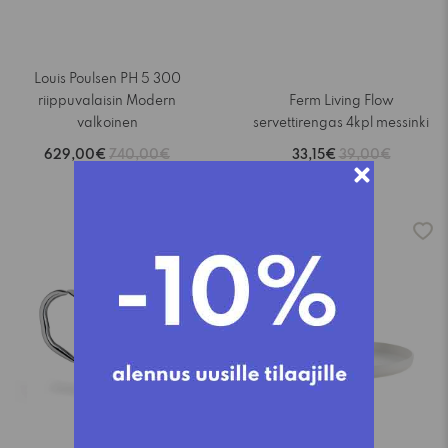
Louis Poulsen PH 5 300
riippuvalaisin Modern
Ferm Living Flow
valkoinen
servettirengas 4kpl messinki
629,00€
740,00€
33,15€
39,00€
-15%