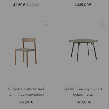
42,50€
50,00€
1.335,00€
&Tradition Betty TK1 tuoli
WOUD Tree pöytä Ø120
tammi/luonnonvärinen
beige/musta
527,00€
1.379,00€