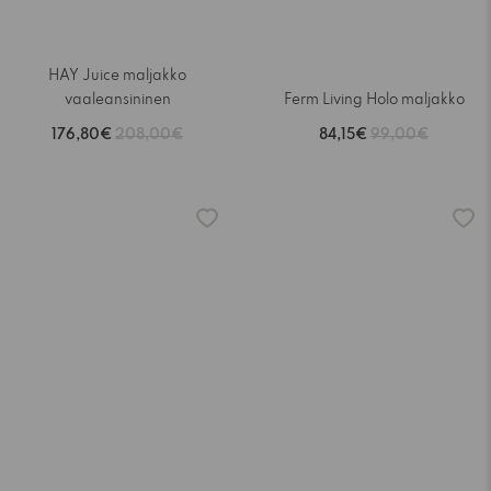
HAY Juice maljakko
vaaleansininen
Ferm Living Holo maljakko
176,80€
208,00€
84,15€
99,00€
-15%
-15%