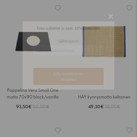
-15%
-15%
Pappelina Vera Small One
matto 70x90 black/vanilla
HAY kynnysmatto keltainen
93,50€
110,00€
49,30€
58,00€
-15%