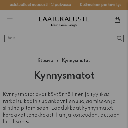
Varastotuotteet nopeasti 1-2 päivässä
Kotimainen perheyritys
hae...
Etusivu
Kynnysmatot
Kynnysmatot
Kynnysmatot ovat käytännöllinen ja tyylikäs
ratkaisu kodin sisäänkäyntien suojaamiseen ja
siistinä pitämiseen. Laadukkaat kynnysmatot
keräävät tehokkaasti lian ja kosteuden, auttaen
pitämään lattiat puhtaina ympäri vuoden.
Lue lisää