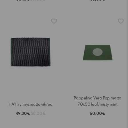
-15%
Pappelina Vera Pop matto
HAY kynnysmatto vihreä
70x50 leaf/misty mint
49,30€
58,00€
60,00€