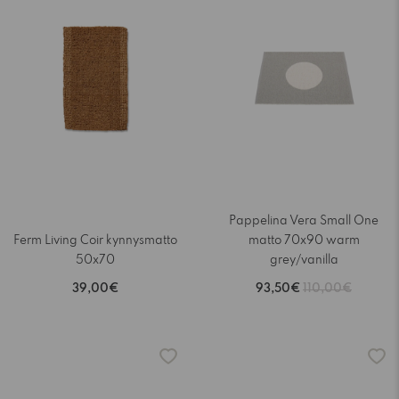
Pappelina Vera Small One
Ferm Living Coir kynnysmatto
matto 70x90 warm
50x70
grey/vanilla
39,00€
93,50€
110,00€
-15%
-15%