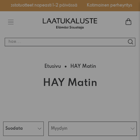
Varastotuotteet nopeasti 1-2 päivässä
Kotimainen perheyritys
I
hae...
Etusivu
HAY Matin
HAY Matin
Suodata
Myydyin