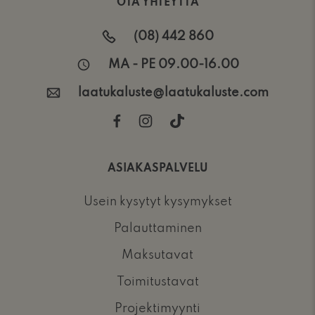
OTA YHTEYTTÄ
(08) 442 860
MA - PE 09.00-16.00
laatukaluste@laatukaluste.com
ASIAKASPALVELU
Usein kysytyt kysymykset
Palauttaminen
Maksutavat
Toimitustavat
Projektimyynti