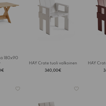
tä 180x90
y
HAY Crate tuoli valkoinen
HAY Crate
0€
340,00€
3