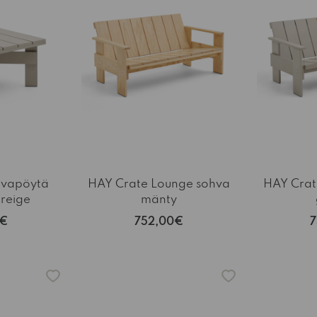
hvapöytä
HAY Crate Lounge sohva
HAY Crat
reige
mänty
0€
752,00€
7