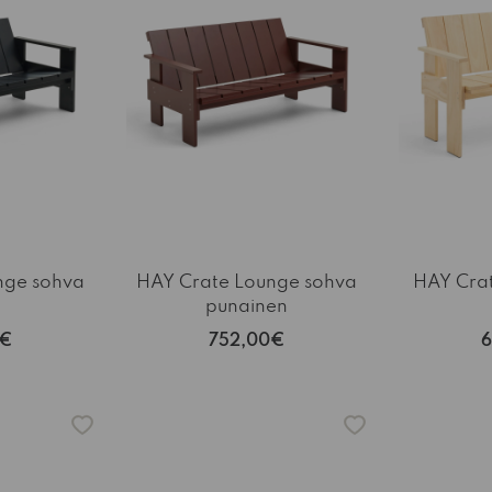
nge sohva
HAY Crate Lounge sohva
HAY Crat
punainen
0€
752,00€
6