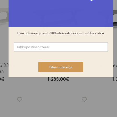
tä 230x90
HAY Crate pöytä 230x90
HAY Crat
en
punainen
0€
1.285,00€
1