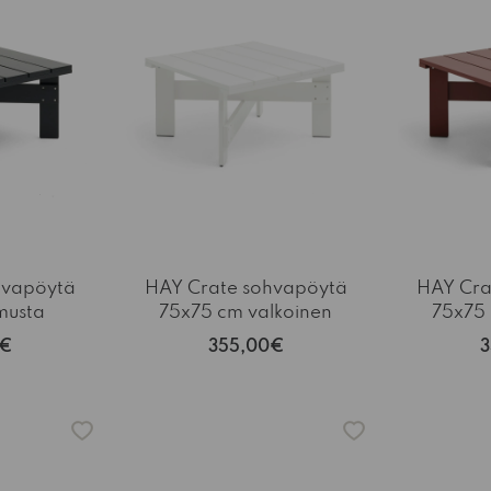
hvapöytä
HAY Crate sohvapöytä
HAY Cra
musta
75x75 cm valkoinen
75x75
0€
355,00€
3