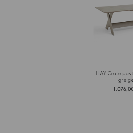
HAY Crate pöy
greig
1.076,0