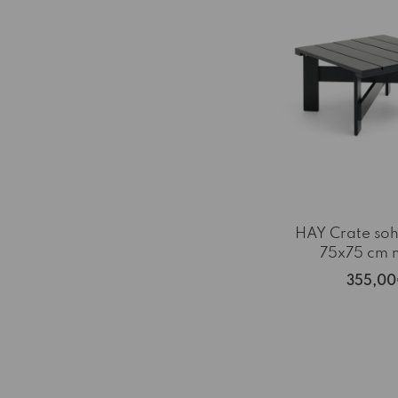
HAY Crate so
75x75 cm 
355,0