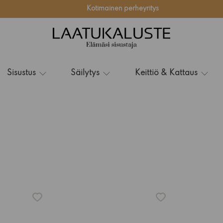
Kotimainen perheyritys
Sisustus
Säilytys
Keittiö & Kattaus