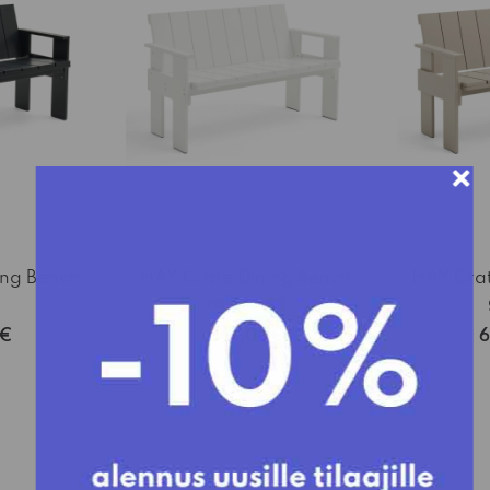
ing Bench
HAY Crate Dining Bench
HAY Crat
valkoinen
0€
647,00€
6