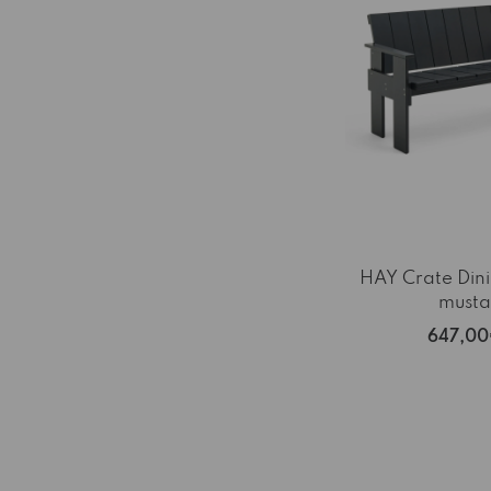
HAY Crate Din
musta
647,0