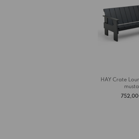
HAY Crate Lou
musta
752,0