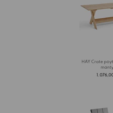
HAY Crate pöy
mänt
1.076,0