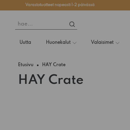
Varastotuotteet nopeasti 1-2 päivässä
hae...
HAE...
Uutta
Huonekalut
Valaisimet
Etusivu
HAY Crate
HAY Crate