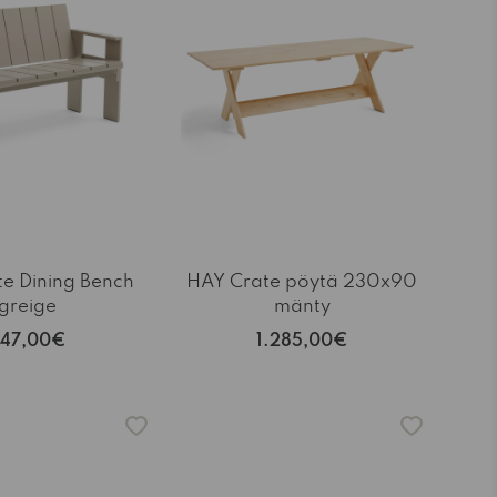
e Dining Bench
HAY Crate pöytä 230x90
greige
mänty
47,00€
1.285,00€