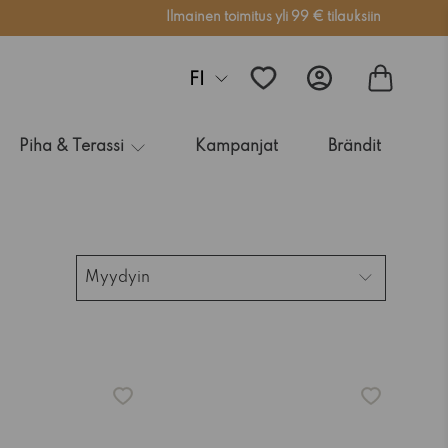
Ilmainen toimitus yli 99 € tilauksiin
FI
Piha & Terassi
Kampanjat
Brändit
Myydyin