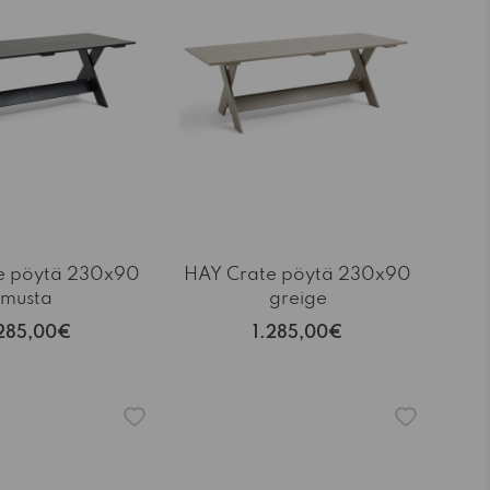
e pöytä 230x90
HAY Crate pöytä 230x90
musta
greige
.285,00€
1.285,00€