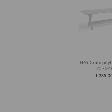
HAY Crate pöy
valkoin
1.285,0