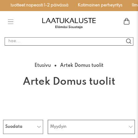
stotuotteet nopeasti 1-2 päivässä
Kotimainen perheyritys
Ilmai
hae...
Etusivu
Artek Domus tuolit
Artek Domus tuolit
Suodata
Myydyin