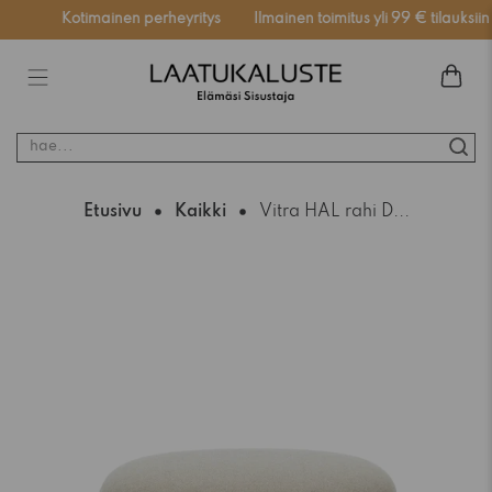
ässä
Kotimainen perheyritys
Ilmainen toimitus yli 99 € tilauksiin
hae...
Etusivu
Kaikki
Vitra HAL rahi D...