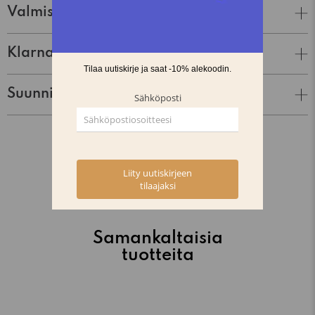
Valmistaja
Klarna Lasku & Tili
Suunnittelija
Samankaltaisia
tuotteita