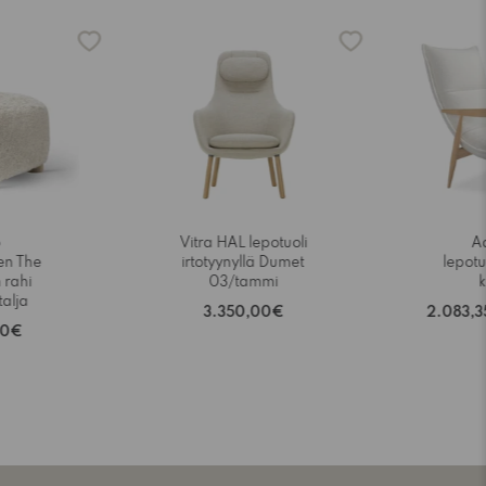
-15%
o
Vitra HAL lepotuoli
A
n The
irtotyynyllä Dumet
lepotu
 rahi
03/tammi
alja
3.350,00€
2.083,
00€