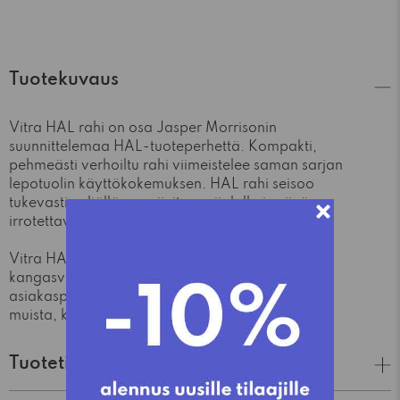
Tuotekuvaus
Vitra HAL rahi on osa Jasper Morrisonin
suunnittelemaa HAL-tuoteperhettä. Kompakti,
pehmeästi verhoiltu rahi viimeistelee saman sarjan
lepotuolin käyttökokemuksen. HAL rahi seisoo
tukevasti neljällä massiivitammijalalla ja siinä on
irrotettava verhoilu.
Vitra HAL rahia on saatavilla lukuisilla eri
kangasvaihtoehdoilla. Otathan yhteyttä
asiakaspalveluumme, mikäli olet kiinnostunut
muista, kuin esillä olevista vaihtoehdoista!
Tuotetiedot