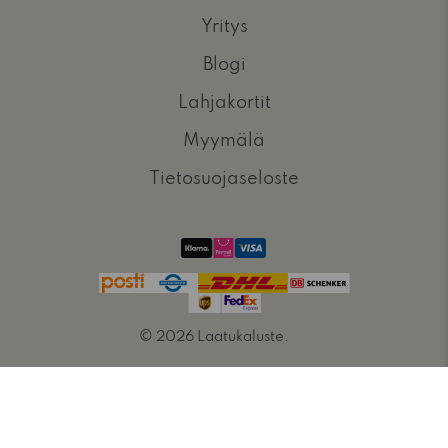
Yritys
Blogi
Lahjakortit
Myymälä
Tietosuojaseloste
© 2026
Laatukaluste
.