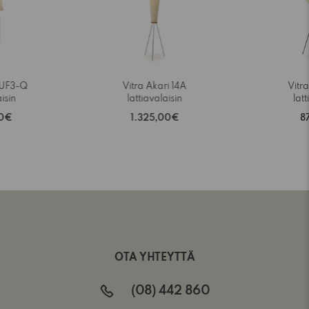
 UF3-Q
Vitra Akari 14A
Vitr
aisin
lattiavalaisin
latt
00€
1.325,00€
8
OTA YHTEYTTÄ
(08) 442 860