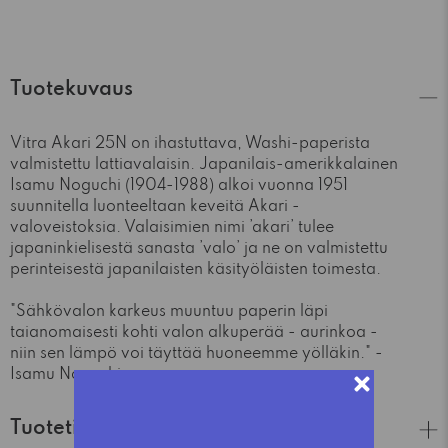
Tuotekuvaus
Vitra Akari 25N on ihastuttava, Washi-paperista
valmistettu lattiavalaisin. Japanilais-amerikkalainen
Isamu Noguchi (1904-1988) alkoi vuonna 1951
suunnitella luonteeltaan keveitä Akari -
valoveistoksia. Valaisimien nimi ’akari’ tulee
japaninkielisestä sanasta ’valo’ ja ne on valmistettu
perinteisestä japanilaisten käsityöläisten toimesta.
"Sähkövalon karkeus muuntuu paperin läpi
taianomaisesti kohti valon alkuperää - aurinkoa -
niin sen lämpö voi täyttää huoneemme yölläkin." -
Isamu Noguchi
Tuotetiedot