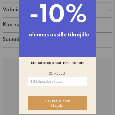
Valmistaja
Klarna Lasku & Tili
Suunnittelija