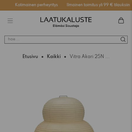
ssä
Kotimainen perheyritys
Ilmainen toimitus yli 99 € tilauksiin
hae...
Etusivu
Kaikki
Vitra Akari 25N ...