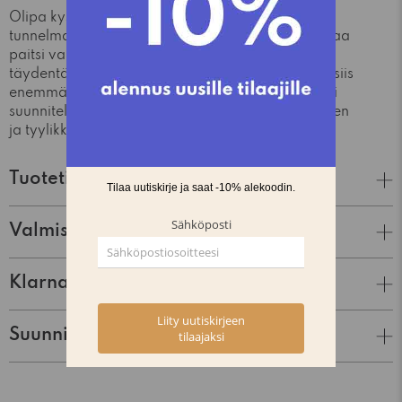
Olipa kyseessä sitten työpöydän valaistus tai
tunnelmallinen lukuvalo, Vigo-valaisinsarja tarjoaa
paitsi valonlähteen myös designelementin, joka
täydentää ja parantaa tilan esteettisyyttä. Se on siis
enemmän kuin pelkkä valaisin - se on huolellisesti
suunniteltu kokonaisuus, joka yhdistää toimivuuden
ja tyylikkään muotoilun.
Tuotetiedot
Valmistaja
Klarna Lasku & Tili
Suunnittelija