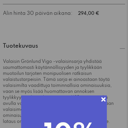
Alin hinta 30 päivän aikana:
294,00 €
Tuotekuvaus
Valaisin Grönlund Vigo -valaisinsarja yhdistää
saumattomasti käytännöllisyyden ja tyylikkään
muotoilun tarjoten monipuolisen ratkaisun
valaistustarpeisiin. Tämä sarja ei ainoastaan täytä
valaisimilta vaadittuja toiminnallisia ominaisuuksia,
vaan se myös lisää huomattavan annoksen
tyylikkyyttä tilaan. Lisäetuna on USB-portti, jonka
avulla voit kätevästi ladata mobiililaitteitasi suoraan
valaisimesta. Tämä on erityisen käytännöllinen
ominaisuus nykypäivänä, kun mobiililaitteiden
lataus on olennainen osa päivittäistä elämäämme.