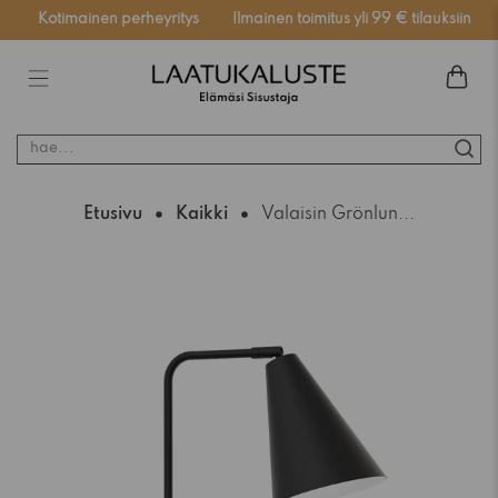
Kotimainen perheyritys
Ilmainen toimitus yli 99 € tilauksiin
hae...
Etusivu
Kaikki
Valaisin Grönlun...