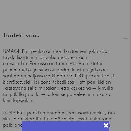
Tuotekuvaus
UMAGE Paff penkki on monikäytteinen, joka sopii
täydellisesti niin lastenhuoneeseen kuin
eteiseenkin. Penkissä on tammesta valmistettu
puinen runko, ja siinä on verhoiltu istuin, joka on
saatavana neljässä vakiovärissä 100-prosenttisesti
kierrätetystä Horizons-tekstiilistä. Paff-penkkiä on
saatavana sekä matalana että korkeana — lyhyillä
tai pitkillä jaloilla — jolloin se palvelee niin aikuisia
kuin lapsiakin.
Aseta Paff-penkki olohuoneeseen lisäistuimeksi, kun
sinulla on vieraita, tai pidä se eteisessä mukavana
paikkana istua ja pukea kengät ennen ulos lähtöä.