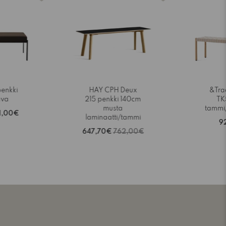
penkki
HAY CPH Deux
&Trad
ava
215 penkki 140cm
TK
musta
tammi
1,00€
laminaatti/tammi
9
647,70€
762,00€