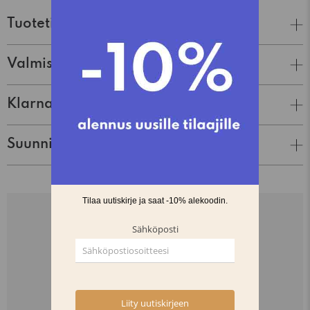
Tuotetiedot
Valmistaja
Klarna Lasku & Tili
Suunnittelija