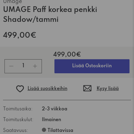
Umage
UMAGE Paff korkea penkki
Shadow/tammi
499,00€
499,00€
kpl
Lisää Ostoskoriin
Lisää suosikkeihin
Kysy lisää
Toimitusaika:
2-3 viikkoa
Toimituskulut:
Ilmainen
Saatavuus:
Tilattavissa