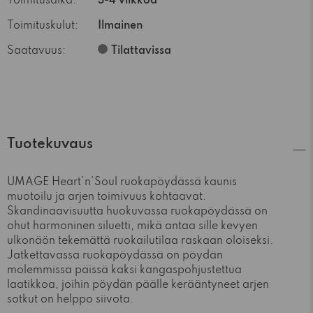
Toimitusaika:
3-4 viikkoa
Toimituskulut:
Ilmainen
Saatavuus:
Tilattavissa
Tuotekuvaus
UMAGE Heart'n'Soul ruokapöydässä kaunis
muotoilu ja arjen toimivuus kohtaavat.
Skandinaavisuutta huokuvassa ruokapöydässä on
ohut harmoninen siluetti, mikä antaa sille kevyen
ulkonäön tekemättä ruokailutilaa raskaan oloiseksi.
Jatkettavassa ruokapöydässä on pöydän
molemmissa päissä kaksi kangaspohjustettua
laatikkoa, joihin pöydän päälle kerääntyneet arjen
sotkut on helppo siivota.