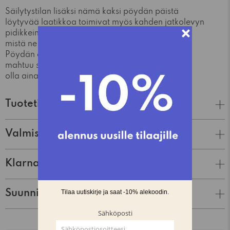
Säilytystilan lisäksi nämä kaksi pöydän päistä
löytyvää laatikkoa toimivat myös kahden jatkolevyn
pidikkeinä. Jatkolevyt ovat piilossa pöydän alla,
mistä ne on nopea ottaa ja lisätä paikoilleen.
Pöydän ollessa jatkettuna molemmista päistä,
mahtuu sen ympärille jopa 12 henkilöä. Näin voit
olla aina valmiina yllätysillallisvieraille.
Tuotetiedot
Valmistaja
Klarna Lasku & Tili
Suunnittelija