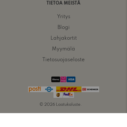
TIETOA MEISTÄ
Yritys
Blogi
Lahjakortit
Myymälä
Tietosuojaseloste
© 2026
Laatukaluste
.