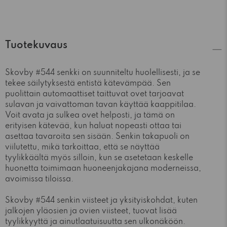
Tuotekuvaus
Skovby #544 senkki on suunniteltu huolellisesti, ja se
tekee säilytyksestä entistä kätevämpää. Sen
puolittain automaattiset taittuvat ovet tarjoavat
sulavan ja vaivattoman tavan käyttää kaappitilaa.
Voit avata ja sulkea ovet helposti, ja tämä on
erityisen kätevää, kun haluat nopeasti ottaa tai
asettaa tavaroita sen sisään. Senkin takapuoli on
viilutettu, mikä tarkoittaa, että se näyttää
tyylikkäältä myös silloin, kun se asetetaan keskelle
huonetta toimimaan huoneenjakajana moderneissa,
avoimissa tiloissa.
Skovby #544 senkin viisteet ja yksityiskohdat, kuten
jalkojen yläosien ja ovien viisteet, tuovat lisää
tyylikkyyttä ja ainutlaatuisuutta sen ulkonäköön.