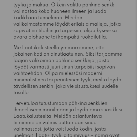
tyyliä ja makua. Oikein valittu pähkinä senkki
voi nostaa koko huoneen ilmeen ja luoda
kodikkaan tunnelman. Meidän
valikoimastamme löydät erilaisia malleja, jotka
sopivat eri tiloihin ja tarpeisiin, olipa kyseessä
avara olohuone tai kompakti ruokailutila.
Me Laatukalusteella ymmärrämme, että
jokainen koti on ainutlaatuinen. Siksi tarjoamme
laajan valikoiman pähkinä senkkejä, joista
löydät varmasti juuri sinun tarpeisiisi sopivan
vaihtoehdon. Olipa mielessäsi moderni,
minimalistinen tai perinteinen tyyli, meiltä löydät
täydellisen senkin, joka vie sisustuksesi uudelle
tasolle.
Tervetuloa tutustumaan pähkinä senkkien
ihmeelliseen maailmaan ja löydä oma suosikkisi
Laatukalusteelta. Meidän asiantunteva
tiimimme on valmis auttamaan sinua
valinnassasi, jotta voit luoda kodin, josta
unelmoit. Laatu, tyyli ja toimivuus – nämä ovat