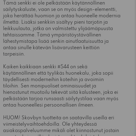
Tämä senkki ei ole pelkästään käytännöllinen
säilytyskaluste, vaan se on myös design-elementti,
joka herättää huomion ja antaa huoneelle modernia
ilmettä. Lisäksi senkkiin sisältyy pieni tarjotin ja
leikkuulauta, jotka on valmistettu ylijäämäpuusta
tehtaissamme. Tämä ympäristöystävällinen
lähestymistapa lisää senkin ainutlaatuisuutta ja
antaa sinulle kätevän lisävarusteen keittiön
tarpeisiin.
Kaiken kaikkiaan senkki #544 on sekä
käytännöllinen että tyylikäs huonekalu, joka sopii
täydellisesti moderneihin koteihin ja avoimiin
tiloihin. Sen monipuoliset ominaisuudet ja
hienostunut muotoilu tekevät siitä kalusteen, joka ei
pelkästään tarjoa runsaasti säilytystilaa vaan myös
antaa huoneellesi persoonallisen ilmeen.
HUOM! Skovbyn tuotteita on saatavilla useilla eri
viimeistelyvaihtoehdoilla. Ole yhteydessä
asiakaspalveluumme mikäli olet kiinnostunut jostain