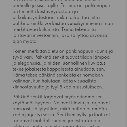
perheille ja sisustajille. Ensinnäkin, pähkinäpuu
on tunnettu kestävyydestään ja
pitkäikäisyydestään, mikä tarkoittaa, että
pähkinä senkki voi kestää vuosikymmeniä ilman
merkittävää kulumista. Tämä tekee siitä
loistavan investoinnin, joka säilyttää arvonsa
ajan myötä.
Toinen merkittävä etu on pähkinäpuun kaunis ja
syvä väri. Pähkinä senkit tuovat tilaan lämpöä
ja eleganssia, ja niiden luonnollinen kuviotus
tekee jokaisesta kappaleesta ainutlaatuisen.
Tämä tekee pähkinä senkeistä erinomaisen
valinnan, kun halutaan lisätä visuaalista
kiinnostavuutta ja tyyliä kodin sisustukseen.
Pähkinä senkit tarjoavat myös erinomaisen
käytännöllisyyden. Ne ovat tilavia ja tarjoavat
runsaasti säilytystilaa, mikä auttaa pitämään
kodin järjestyksessä. Senkkien hyllyt ja laatikot
tarjoavat mahdollisuuden järjestää kirjoja,
lehtiä, astioita ja muita tavaroita siististi ja