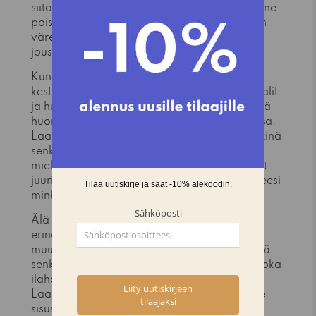
siitä ajattoman valinnan, joka ei koskaan mene
pois muodista. Voit yhdistää senkkiä erilaisiin
väreihin ja materiaaleihin, mikä lisää sen
joustavuutta sisustuksessa.
Kun valitset pähkinä senkin, panostat myös
kestävään kehitykseen. Laadukkaat materiaalit
ja huolellinen valmistusprosessi takaavat, että
huonekalu kestää käyttöä ja säilyttää arvonsa.
Laatukaluste tarjoaa laajan valikoiman pähkinä
senkkejä, jotka ovat sekä esteettisesti
miellyttäviä että käytännöllisiä. Meiltä löydät
juuri sinulle sopivan vaihtoehdon, olipa tarpeesi
minkälaisia tahansa.
Älä unohda, että pähkinä senkki on myös
erinomainen lahjaidea. Oli kyseessä sitten
muuttajaislahja tai merkkipäivälahja, pähkinä
senkki on käytännöllinen ja tyylikäs valinta, joka
ilahduttaa vastaanottajaa pitkään. Valitse
Laatukalusteesta oma pähkinä senkkisi ja vie
sisustuksesi uudelle tasolle!