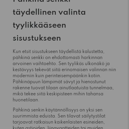
täydellinen valinta
tyylikkääseen
sisustukseen
Kun etsit sisustukseen täydellistä kalustetta,
pähkinä senkki on ehdottomasti harkinnan
arvoinen vaihtoehto. Sen tyylikäs ulkonäkö ja
kestävyys tekevät siitä erinomaisen valinnan niin
moderniin kuin perinteisempäänkin kotiin.
Pähkinäpuun lämpimät sävyt ja hienostunut
rakenne tuovat tilaan ainutlaatuista tunnelmaa,
mikä tekee siitä keskipisteen mihin tahansa
huonetilaan.
Pähkinä senkin käytännöllisyys on yksi sen
suurimmista eduista. Sen tilavat säilytystilat
tarjoavat ratkaisun kaikenlaisten esineiden,
kuten astioiden, liinavaatteiden tai muiden