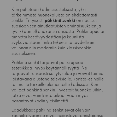
Kun puhutaan kodin sisustuksesta, yksi
tärkeimmistä huonekaluista on ehdottomasti
senkki. Erityisesti
pähkinä senkki
on noussut
suosioon sen ainutlaatuisten ominaisuuksien ja
tyylikkään ulkonäkönsä ansiosta. Pähkinäpuu on
tunnettu kestävyydestään ja kauniista
syykuvioistaan, mikä tekee siitä täydellisen
valinnan niin moderniin kuin klassiseenkin
sisustukseen.
Pähkinä senkit tarjoavat paitsi upeaa
estetiikkaa, myös käytännöllisyyttä. Ne
tarjoavat runsaasti säilytystilaa ja voivat toimia
loistavana alustana televisiolle, koriste-esineille
tai muille tärkeille elementeille kodissasi. Kun
valitset pähkinä senkin, investoit huonekaluihin,
jotka eivät vain kestä aikaa, vaan myös
parantavat kodin yleisilmettä.
Laadukkaat pähkinä senkit eivät ole vain
kauniita, vaan ne myös heijastavat omistajansa