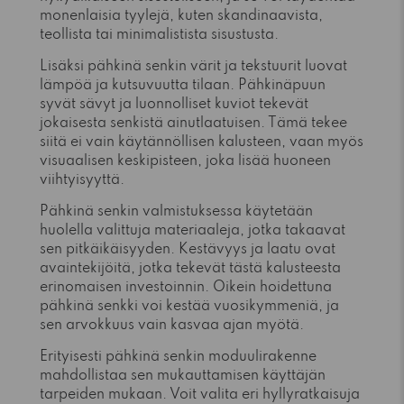
monenlaisia tyylejä, kuten skandinaavista,
teollista tai minimalistista sisustusta.
Lisäksi pähkinä senkin värit ja tekstuurit luovat
lämpöä ja kutsuvuutta tilaan. Pähkinäpuun
syvät sävyt ja luonnolliset kuviot tekevät
jokaisesta senkistä ainutlaatuisen. Tämä tekee
siitä ei vain käytännöllisen kalusteen, vaan myös
visuaalisen keskipisteen, joka lisää huoneen
viihtyisyyttä.
Pähkinä senkin valmistuksessa käytetään
huolella valittuja materiaaleja, jotka takaavat
sen pitkäikäisyyden. Kestävyys ja laatu ovat
avaintekijöitä, jotka tekevät tästä kalusteesta
erinomaisen investoinnin. Oikein hoidettuna
pähkinä senkki voi kestää vuosikymmeniä, ja
sen arvokkuus vain kasvaa ajan myötä.
Erityisesti pähkinä senkin moduulirakenne
mahdollistaa sen mukauttamisen käyttäjän
tarpeiden mukaan. Voit valita eri hyllyratkaisuja