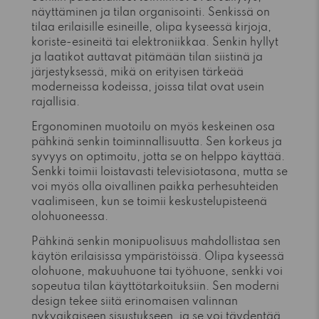
näyttäminen ja tilan organisointi. Senkissä on
tilaa erilaisille esineille, olipa kyseessä kirjoja,
koriste-esineitä tai elektroniikkaa. Senkin hyllyt
ja laatikot auttavat pitämään tilan siistinä ja
järjestyksessä, mikä on erityisen tärkeää
moderneissa kodeissa, joissa tilat ovat usein
rajallisia.
Ergonominen muotoilu on myös keskeinen osa
pähkinä senkin toiminnallisuutta. Sen korkeus ja
syvyys on optimoitu, jotta se on helppo käyttää.
Senkki toimii loistavasti televisiotasona, mutta se
voi myös olla oivallinen paikka perhesuhteiden
vaalimiseen, kun se toimii keskustelupisteenä
olohuoneessa.
Pähkinä senkin monipuolisuus mahdollistaa sen
käytön erilaisissa ympäristöissä. Olipa kyseessä
olohuone, makuuhuone tai työhuone, senkki voi
sopeutua tilan käyttötarkoituksiin. Sen moderni
design tekee siitä erinomaisen valinnan
nykyaikaiseen sisustukseen, ja se voi täydentää