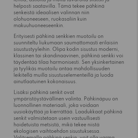
helposti saatavilla. Tämä tekee pähkinä
senkeistä ideaalisen valinnan niin
olohuoneeseen, ruokasaliin kuin
makuuhuoneeseenkin.
Erityisesti pähkinä senkkien muotoilu on
suunniteltu liukumaan saumattomasti erilaisiin
sisustustyyleihin. Olipa kodin sisustus moderni,
klassinen tai skandinaavinen, pähkinä senkki voi
täydentää tilaa harmonisesti. Sen yksinkertainen
ja tyylikäs muotoilu antaa mahdollisuuden
leikitellä muilla sisustuselementeillä ja luoda
ainutlaatuinen kokonaisuus.
Lisäksi pähkinä senkit ovat
ympäristöystävällinen valinta. Pähkinäpuu on
luonnollinen materiaali, joka voidaan
uusiokäyttää ja kierrättää. Laadukkaat pähkinä
senkit valmistetaan usein vastuullisesti
hoidetuista metsistä, mikä tekee niistä
ekologisen vaihtoehdon sisustuksessa.
Valitsemalla pähkinä senkin, voit olla varma,