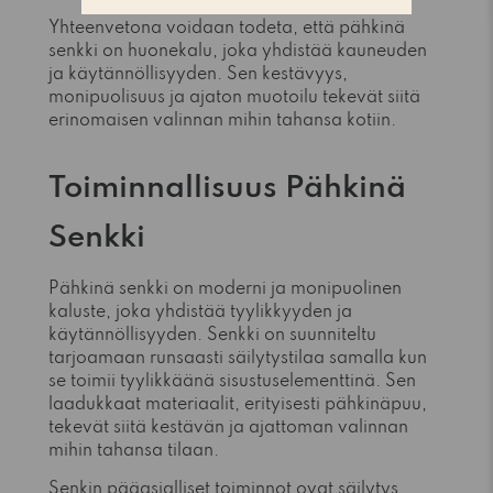
Yhteenvetona voidaan todeta, että pähkinä
senkki on huonekalu, joka yhdistää kauneuden
ja käytännöllisyyden. Sen kestävyys,
monipuolisuus ja ajaton muotoilu tekevät siitä
erinomaisen valinnan mihin tahansa kotiin.
Toiminnallisuus Pähkinä
Senkki
Pähkinä senkki on moderni ja monipuolinen
kaluste, joka yhdistää tyylikkyyden ja
käytännöllisyyden. Senkki on suunniteltu
tarjoamaan runsaasti säilytystilaa samalla kun
se toimii tyylikkäänä sisustuselementtinä. Sen
laadukkaat materiaalit, erityisesti pähkinäpuu,
tekevät siitä kestävän ja ajattoman valinnan
mihin tahansa tilaan.
Senkin pääasialliset toiminnot ovat säilytys,