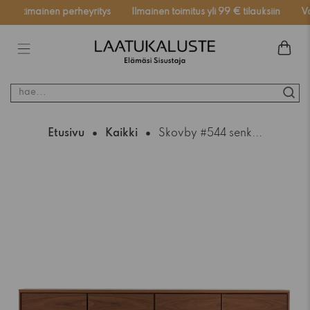
otimainen perheyritys
Ilmainen toimitus yli 99 € tilauksiin
Varas
hae...
Etusivu
Kaikki
Skovby #544 senk...