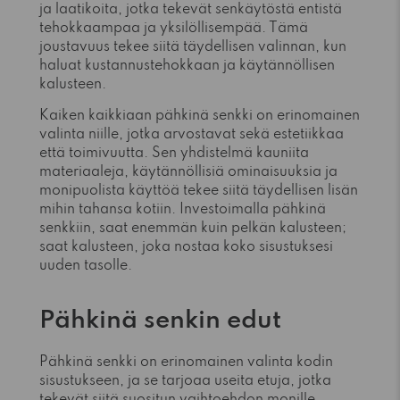
ja laatikoita, jotka tekevät senkäytöstä entistä
tehokkaampaa ja yksilöllisempää. Tämä
joustavuus tekee siitä täydellisen valinnan, kun
haluat kustannustehokkaan ja käytännöllisen
kalusteen.
Kaiken kaikkiaan pähkinä senkki on erinomainen
valinta niille, jotka arvostavat sekä estetiikkaa
että toimivuutta. Sen yhdistelmä kauniita
materiaaleja, käytännöllisiä ominaisuuksia ja
monipuolista käyttöä tekee siitä täydellisen lisän
mihin tahansa kotiin. Investoimalla pähkinä
senkkiin, saat enemmän kuin pelkän kalusteen;
saat kalusteen, joka nostaa koko sisustuksesi
uuden tasolle.
Pähkinä senkin edut
Pähkinä senkki on erinomainen valinta kodin
sisustukseen, ja se tarjoaa useita etuja, jotka
tekevät siitä suositun vaihtoehdon monille