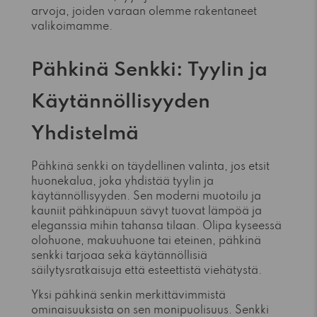
arvoja, joiden varaan olemme rakentaneet
valikoimamme.
Pähkinä Senkki: Tyylin ja
Käytännöllisyyden
Yhdistelmä
Pähkinä senkki on täydellinen valinta, jos etsit
huonekalua, joka yhdistää tyylin ja
käytännöllisyyden. Sen moderni muotoilu ja
kauniit pähkinäpuun sävyt tuovat lämpöä ja
eleganssia mihin tahansa tilaan. Olipa kyseessä
olohuone, makuuhuone tai eteinen, pähkinä
senkki tarjoaa sekä käytännöllisiä
säilytysratkaisuja että esteettistä viehätystä.
Yksi pähkinä senkin merkittävimmistä
ominaisuuksista on sen monipuolisuus. Senkki