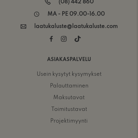
(08) 442 860
MA - PE 09.00-16.00
laatukaluste@laatukaluste.com
ASIAKASPALVELU
Usein kysytyt kysymykset
Palauttaminen
Maksutavat
Toimitustavat
Projektimyynti