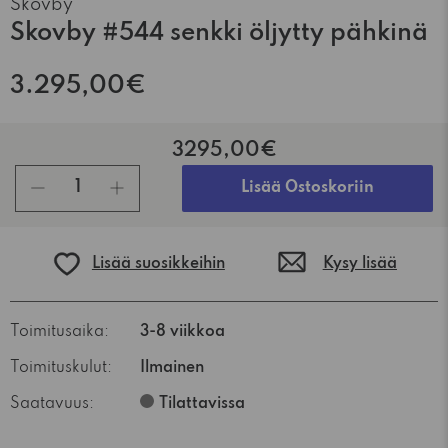
Skovby
Skovby #544 senkki öljytty pähkinä
3.295,00€
3295,00€
kpl
Lisää Ostoskoriin
Lisää suosikkeihin
Kysy lisää
Toimitusaika:
3-8 viikkoa
Toimituskulut:
Ilmainen
Saatavuus:
Tilattavissa