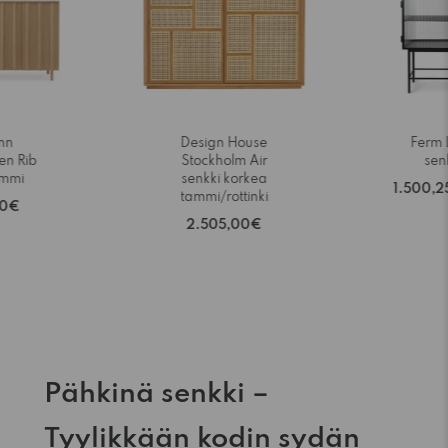
nn
Design House
Ferm 
n Rib
Stockholm Air
sen
ammi
senkki korkea
1.500,2
tammi/rottinki
00€
2.505,00€
Pähkinä senkki –
Tyylikkään kodin sydän