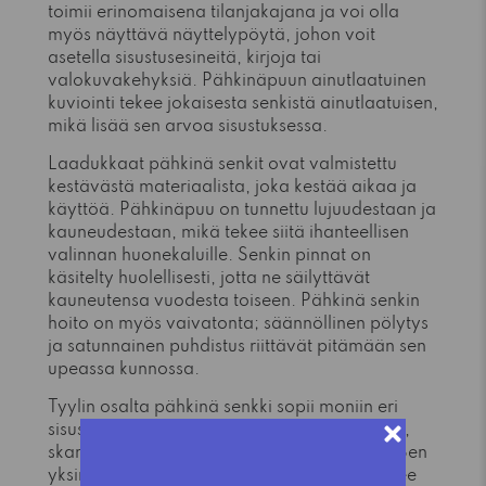
toimii erinomaisena tilanjakajana ja voi olla
myös näyttävä näyttelypöytä, johon voit
asetella sisustusesineitä, kirjoja tai
valokuvakehyksiä. Pähkinäpuun ainutlaatuinen
kuviointi tekee jokaisesta senkistä ainutlaatuisen,
mikä lisää sen arvoa sisustuksessa.
Laadukkaat pähkinä senkit ovat valmistettu
kestävästä materiaalista, joka kestää aikaa ja
käyttöä. Pähkinäpuu on tunnettu lujuudestaan ja
kauneudestaan, mikä tekee siitä ihanteellisen
valinnan huonekaluille. Senkin pinnat on
käsitelty huolellisesti, jotta ne säilyttävät
kauneutensa vuodesta toiseen. Pähkinä senkin
hoito on myös vaivatonta; säännöllinen pölytys
ja satunnainen puhdistus riittävät pitämään sen
upeassa kunnossa.
Tyylin osalta pähkinä senkki sopii moniin eri
sisustustyyleihin. Se voi täydentää modernia,
skandinaavista tai jopa klassista sisustusta. Sen
yksinkertainen, mutta elegantti muotoilu tekee