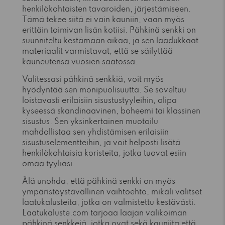
henkilökohtaisten tavaroiden, järjestämiseen.
Tämä tekee siitä ei vain kauniin, vaan myös
erittäin toimivan lisän kotiisi. Pähkinä senkki on
suunniteltu kestämään aikaa, ja sen laadukkaat
materiaalit varmistavat, että se säilyttää
kauneutensa vuosien saatossa.
Valitessasi pähkinä senkkiä, voit myös
hyödyntää sen monipuolisuutta. Se soveltuu
loistavasti erilaisiin sisustustyyleihin, olipa
kyseessä skandinaavinen, boheemi tai klassinen
sisustus. Sen yksinkertainen muotoilu
mahdollistaa sen yhdistämisen erilaisiin
sisustuselementteihin, ja voit helposti lisätä
henkilökohtaisia koristeita, jotka tuovat esiin
omaa tyyliäsi.
Älä unohda, että pähkinä senkki on myös
ympäristöystävällinen vaihtoehto, mikäli valitset
laatukalusteita, jotka on valmistettu kestävästi.
Laatukaluste.com tarjoaa laajan valikoiman
pähkinä senkkejä, jotka ovat sekä kauniita että