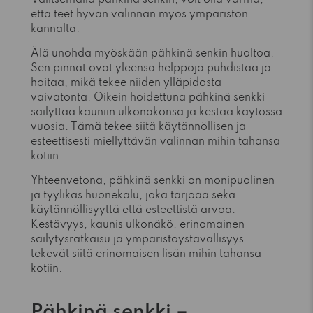
että teet hyvän valinnan myös ympäristön
kannalta.
Älä unohda myöskään pähkinä senkin huoltoa.
Sen pinnat ovat yleensä helppoja puhdistaa ja
hoitaa, mikä tekee niiden ylläpidosta
vaivatonta. Oikein hoidettuna pähkinä senkki
säilyttää kauniin ulkonäkönsä ja kestää käytössä
vuosia. Tämä tekee siitä käytännöllisen ja
esteettisesti miellyttävän valinnan mihin tahansa
kotiin.
Yhteenvetona, pähkinä senkki on monipuolinen
ja tyylikäs huonekalu, joka tarjoaa sekä
käytännöllisyyttä että esteettistä arvoa.
Kestävyys, kaunis ulkonäkö, erinomainen
säilytysratkaisu ja ympäristöystävällisyys
tekevät siitä erinomaisen lisän mihin tahansa
kotiin.
Pähkinä senkki –