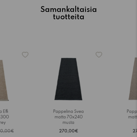
Samankaltaisia
tuotteita
 Effi
Pappelina Svea
Papp
x300
matto 70x240
mat
rey
musta
80,00€
270,00€
2