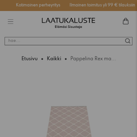
ssä
Kotimainen perheyritys
Ilmainen toimitus yli 99 € tilauksiin
hae...
Etusivu
Kaikki
Pappelina Rex ma...