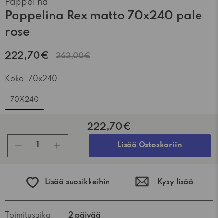
Pappelina
Pappelina Rex matto 70x240 pale
rose
222,70€
262,00€
Koko:
70x240
70X240
222,70€
kpl
Lisää Ostoskoriin
Lisää suosikkeihin
Kysy lisää
Toimitusaika:
2 päivää