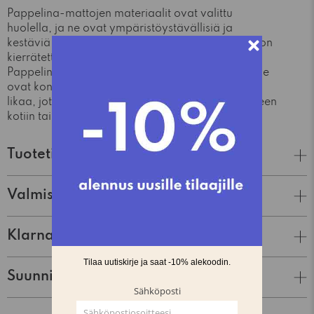
Pappelina-mattojen materiaalit ovat valittu
huolella, ja ne ovat ympäristöystävällisiä ja
kestäviä. Matot valmistetaan polyesteristä, joka on
kierrätettävä materiaali ja myrkytön. Lisäksi
Pappelina-matot ovat erittäin helppohoitoisia - ne
ovat konepestäviä ja kestävät hyvin kulutusta ja
likaa, joten ne ovat erinomainen valinta vilkkaaseen
kotiin tai julkisiin tiloihin.
Tuotetiedot
Valmistaja
Klarna Lasku & Tili
Suunnittelija