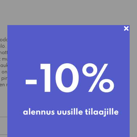
luoda tuolin, joka on
lö. Ideasta syntyi
atta tingi
at muodostavat
Kaukaa Fiber näyttää
a on mahdollista
 pinnasta, mikä antaa
jen materiaalien