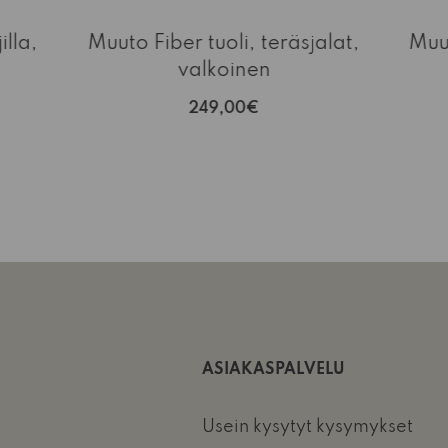
illa,
Muuto Fiber tuoli, teräsjalat,
Muut
valkoinen
249,00€
ASIAKASPALVELU
Usein kysytyt kysymykset