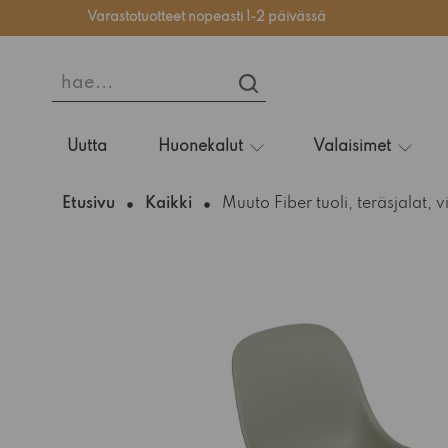
Varastotuotteet nopeasti 1-2 päivässä
hae...
HAE...
Uutta
Huonekalut
Valaisimet
Etusivu
Kaikki
Muuto Fiber tuoli, teräsjalat, v