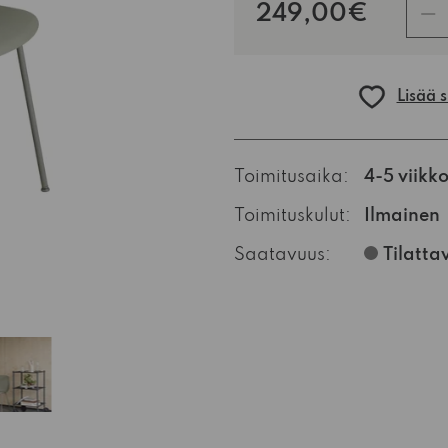
kpl
249,00€
Lisää 
Toimitusaika:
4-5 viikk
Toimituskulut:
Ilmainen
Saatavuus:
Tilatta