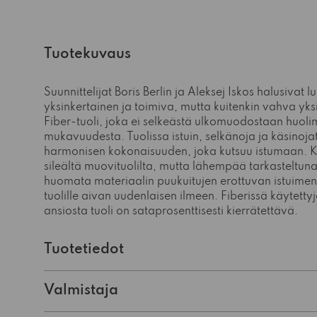
Tuotekuvaus
Suunnittelijat Boris Berlin ja Aleksej Iskos halusivat 
yksinkertainen ja toimiva, mutta kuitenkin vahva yksi
Fiber-tuoli, joka ei selkeästä ulkomuodostaan huolim
mukavuudesta. Tuolissa istuin, selkänoja ja käsinoj
harmonisen kokonaisuuden, joka kutsuu istumaan. 
sileältä muovituolilta, mutta lähempää tarkasteltun
huomata materiaalin puukuitujen erottuvan istuimen
tuolille aivan uudenlaisen ilmeen. Fiberissä käytetty
ansiosta tuoli on sataprosenttisesti kierrätettävä.
Tuotetiedot
Valmistaja