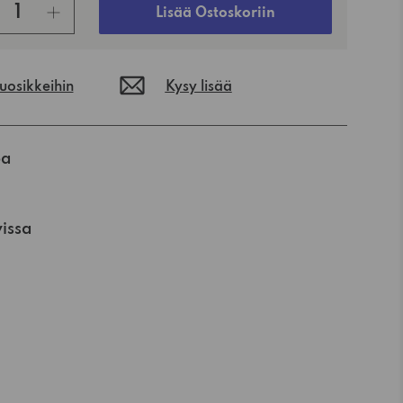
Lisää Ostoskoriin
suosikkeihin
Kysy lisää
oa
vissa