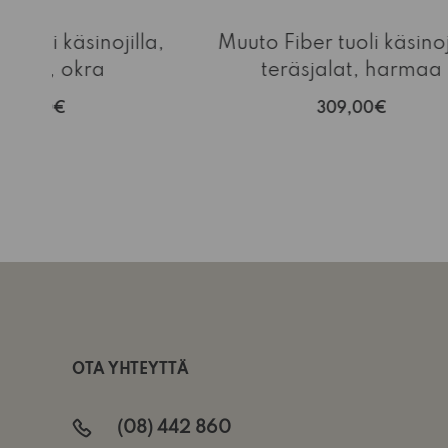
 tuoli käsinojilla,
Muuto Fiber tuoli käsinoj
sjalat, okra
teräsjalat, harmaa
309,00€
309,00€
OTA YHTEYTTÄ
(08) 442 860