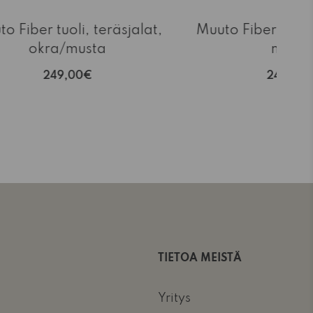
o Fiber tuoli, teräsjalat,
Muuto Fiber tuoli,
okra/musta
musta
249,00€
249,00
TIETOA MEISTÄ
Yritys