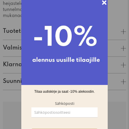
heijastelee villiintyneiden pihojen ja puutarhojen
tunnelmaa, joissa jokainen kasvi ja kukka kantaa
mukanaan oman tarinansa.
Tuotetiedot
Valmistaja
Klarna Lasku & Tili
Suunnittelija