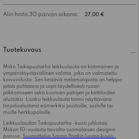
Alin hinta 30 päivän aikana:
27,00 €
Tuotekuvaus
Miiko Taikapuutarha leikkuulauta on kotimainen ja
ympäristöystävällinen valinta, joka on valmistettu
koivuviilusta. Sen kestävä melamiinipinta on helppo
pitää puhtaana ja sopii täydellisesti ruoan
pilkkomiseen sekä kuumien patojen ja kattiloiden
alustaksi. Lisäksi leikkuulauta toimii näyttävänä
tarjoilualustana esimerkiksi juustoille, sushille tai
muille herkkupaloille.
Leikkuulaudan Taikapuutarha -kuosi juhlistaa
Miikon 10-vuotista taivalta suomalaisen designin
parissa. Suunnittelija Sanna Paakin luoma kuvio