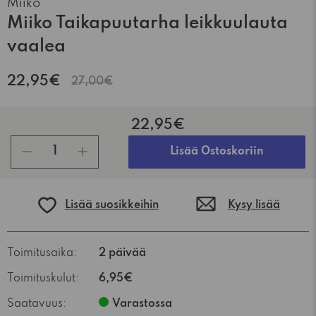
Miiko
Miiko Taikapuutarha leikkuulauta
vaalea
22,95€
27,00€
22,95€
kpl
Lisää Ostoskoriin
Lisää suosikkeihin
Kysy lisää
Toimitusaika:
2 päivää
Toimituskulut:
6,95€
Saatavuus:
Varastossa