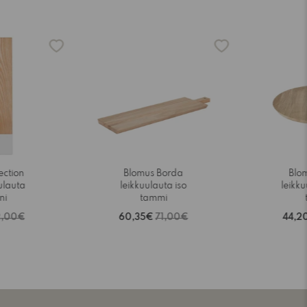
-15%
-15%
ection
Blomus Borda
Blo
ulauta
leikkuulauta iso
leikk
ni
tammi
2,00€
60,35€
71,00€
44,2