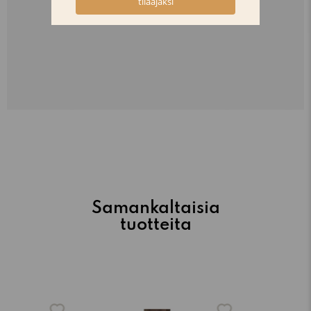
Samankaltaisia
tuotteita
-15%
-15%