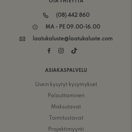
OTA YHTEYTTÄ
(08) 442 860
MA - PE 09.00-16.00
laatukaluste@laatukaluste.com
ASIAKASPALVELU
Usein kysytyt kysymykset
Palauttaminen
Maksutavat
Toimitustavat
Projektimyynti