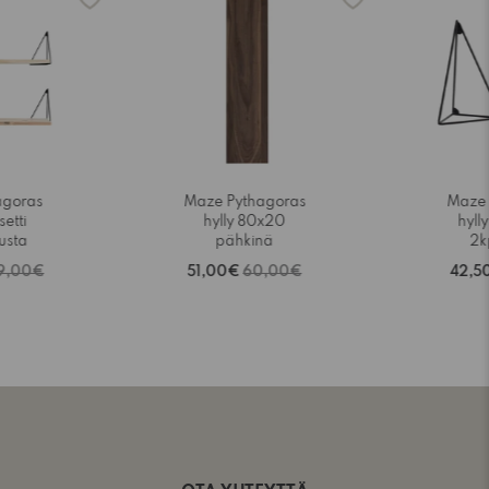
agoras
Maze Pythagoras
Maze 
setti
hylly 80x20
hyll
usta
pähkinä
2k
9,00€
51,00€
60,00€
42,5