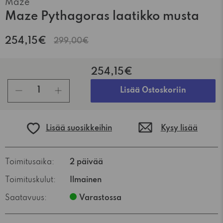
Maze
Maze Pythagoras laatikko musta
254,15€
299,00€
254,15€
kpl
Lisää Ostoskoriin
Lisää suosikkeihin
Kysy lisää
Toimitusaika:
2 päivää
Toimituskulut:
Ilmainen
Saatavuus:
Varastossa