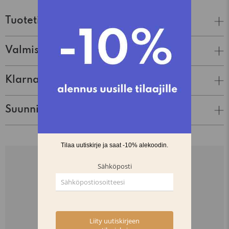
Tuotetiedot
Valmistaja
Klarna Lasku & Tili
Suunnittelija