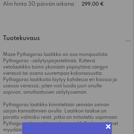
Alin hinta 30 päivän aikana:
299,00 €
Tuotekuvaus
Maze Pythagoras laatikko on osa monipuolista
Pythagoras -säilytysjärjestelmää. Kätevä
vetolaatikko toimii yksinään yöpöytänä sängyn
vieressä tai osana suurempaa kokonaisuutta.
Pythagoras laatikoita löytyy kahdessa eri koossa ja
useissa väreissä, joten voit luoda juuri sinulle
sopivan, ainutlaatuisen säilytysseinän.
Pythagoras laatikko kiinnitetään seinään saman
sarjan kannattimien avulla. Laatikon taakse on
porattu valmiiksi reiät, jotka on mitoitettu sopimaan
Pythagoras kannattimien kanssa. Hyllynkannattimet
myydään erikseen.