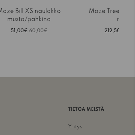
Maze Bill XS naulakko
Maze Tree sein
musta/pähkinä
musta
51,00€
60,00€
212,50€
250
TIETOA MEISTÄ
Yritys