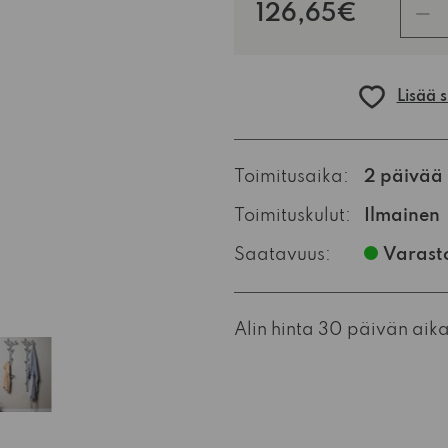
kpl
126,65€
Lisää 
Toimitusaika:
2 päivää
Toimituskulut:
Ilmainen
Saatavuus:
Varast
Alin hinta 30 päivän aik