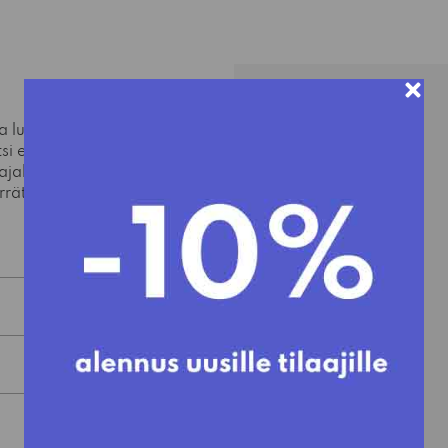
a luonnosta. Puun
si eteisessä, mutta
rajallinen. Mustana ja
rätetystä metallista.