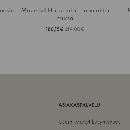
musta
Maze Bill Horizontal L naulakko
musta
186,15€
219,00€
ASIAKASPALVELU
Usein kysytyt kysymykset