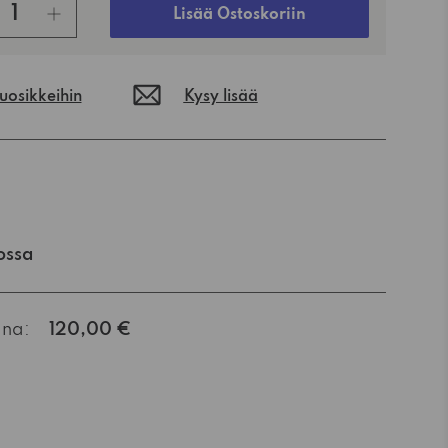
Lisää Ostoskoriin
suosikkeihin
Kysy lisää
ossa
ana:
120,00 €