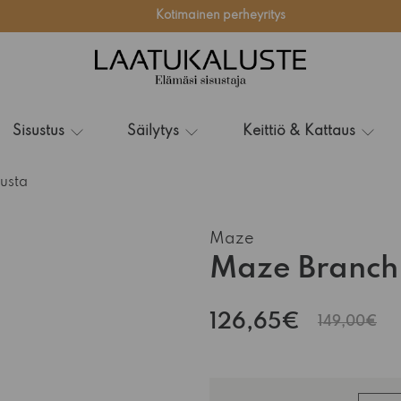
Kotimainen perheyritys
Sisustus
Säilytys
Keittiö & Kattaus
usta
Maze
Maze Branch
126,65€
149,00€