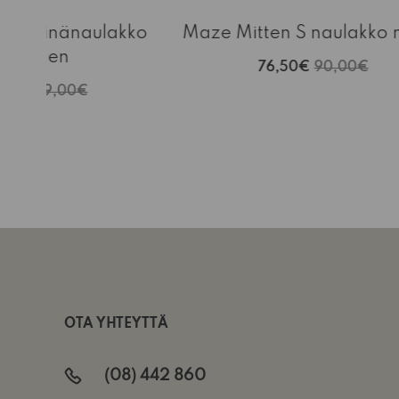
ch seinänaulakko
Maze Mitten S naulakko 
alkoinen
76,50€
90,00€
,65€
149,00€
OTA YHTEYTTÄ
(08) 442 860