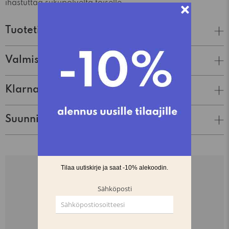
ihastuttaa sukupolvelta toiselle.
Tuotetiedot
Valmistaja
Klarna Lasku & Tili
Suunnittelija