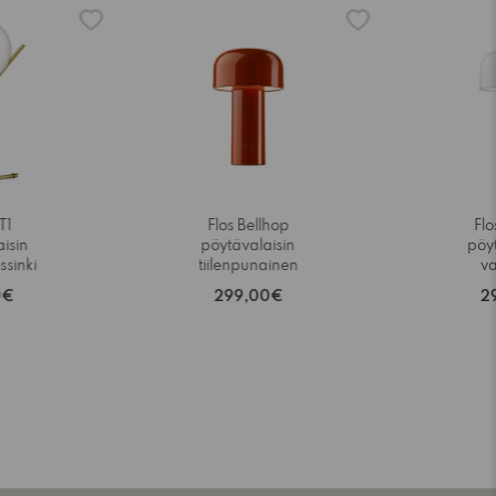
T1
Flos Bellhop
Flo
isin
pöytävalaisin
pöy
sinki
tiilenpunainen
v
0€
299,00€
2