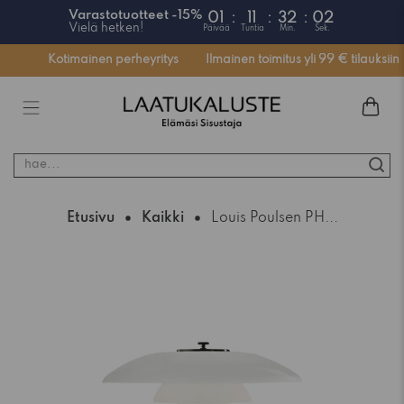
Varastotuotteet -15%
01
:
11
:
32
:
0
Vielä hetken!
Päivää
Tuntia
Min.
Se
ssä
Kotimainen perheyritys
Ilmainen toimitus yli 99 € tilauksiin
hae...
Etusivu
Kaikki
Louis Poulsen PH...