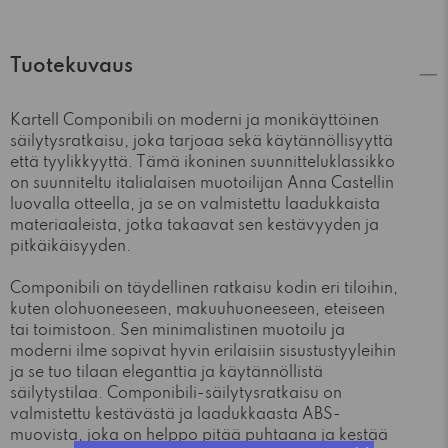
Tuotekuvaus
Kartell Componibili on moderni ja monikäyttöinen
säilytysratkaisu, joka tarjoaa sekä käytännöllisyyttä
että tyylikkyyttä. Tämä ikoninen suunnitteluklassikko
on suunniteltu italialaisen muotoilijan Anna Castellin
luovalla otteella, ja se on valmistettu laadukkaista
materiaaleista, jotka takaavat sen kestävyyden ja
pitkäikäisyyden.
Componibili on täydellinen ratkaisu kodin eri tiloihin,
kuten olohuoneeseen, makuuhuoneeseen, eteiseen
tai toimistoon. Sen minimalistinen muotoilu ja
moderni ilme sopivat hyvin erilaisiin sisustustyyleihin
ja se tuo tilaan eleganttia ja käytännöllistä
säilytystilaa. Componibili-säilytysratkaisu on
valmistettu kestävästä ja laadukkaasta ABS-
muovista, joka on helppo pitää puhtaana ja kestää