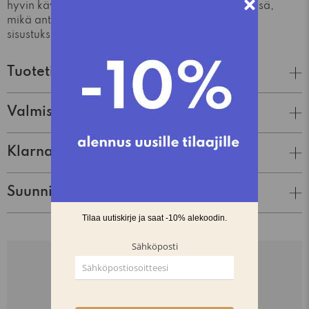
hyvin käyttöä. Se on saatavana useissa eri väreissä,
mikä antaa mahdollisuuden valita juuri omaan
sisustukseen sopivan sävyn.
Tuotetiedot
Valmistaja
Klarna Lasku & Tili
Suunnittelija