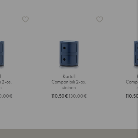
-15%
-15%
l
Kartell
 2-os.
Componibili 2-os.
Compo
n
sininen
0,00€
110,50€
130,00€
110,5