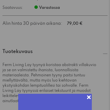
Saatavuus:
Varastossa
Alin hinta 30 päivän aikana:
79,00 €
Tuotekuvaus
Ferm Living Lay tyynyä koristaa abstrakti villakuvio
ja se on valmistettu ihanista, luonnollisista
materiaaleista. Pehmoinen tyyny paitsi tuntuu
miellyttävältä, mutta myös luo kiehtovan
yksityiskohdan lempituolillesi tai sohvalle. Ferm
Living Lay tyynyssä erilaiset tekstuurit ja muodot
leikittelevät keskenään antaen tyynylle
ainutlaatuisen ilmeen.