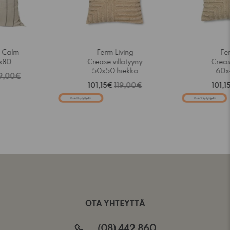
g Calm
Ferm Living
Fe
0x80
Crease villatyyny
Creas
50x50 hiekka
60x
9,00€
101,15€
119,00€
101,1
Vain 1 kpl jäljellä
Vain 2 kpl jäljellä
OTA YHTEYTTÄ
(08) 442 860