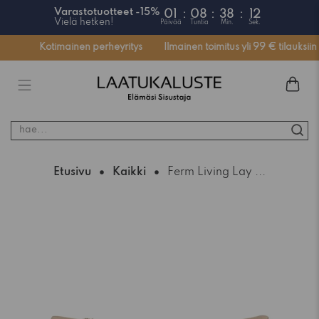
Varastotuotteet -15%
01
:
08
:
38
:
1
Vielä hetken!
Päivää
Tuntia
Min.
Se
ssä
Kotimainen perheyritys
Ilmainen toimitus yli 99 € tilauksiin
hae...
Etusivu
Kaikki
Ferm Living Lay ...