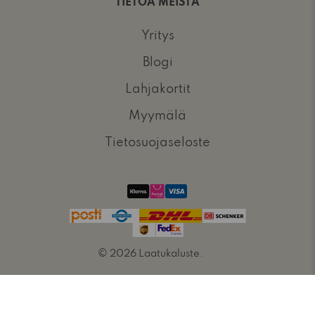
TIETOA MEISTÄ
Yritys
Blogi
Lahjakortit
Myymälä
Tietosuojaseloste
© 2026
Laatukaluste
.