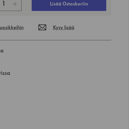
Lisää Ostoskoriin
suosikkeihin
Kysy lisää
oa
vissa