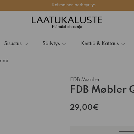
Kotimainen perheyritys
Sisustus
Säilytys
Keittiö & Kattaus
ammi
FDB Møbler
FDB Møbler 
29,00€