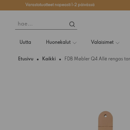
Varastotuotteet nopeasti 1-2 päivässä
hae...
HAE...
Uutta
Huonekalut
Valaisimet
Etusivu
Kaikki
FDB Møbler Q4 Allé rengas t