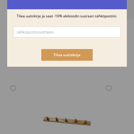
Samankaltaisia tuotteita
-15%