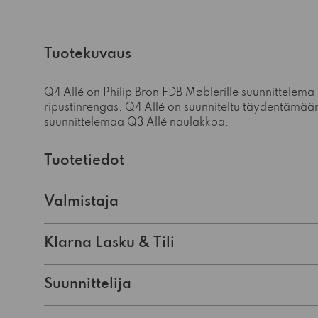
Tuotekuvaus
Q4 Allé on Philip Bron FDB Møblerille suunnittelema
ripustinrengas. Q4 Allé on suunniteltu täydentämää
suunnittelemaa Q3 Allé naulakkoa.
Tuotetiedot
Valmistaja
Klarna Lasku & Tili
Suunnittelija