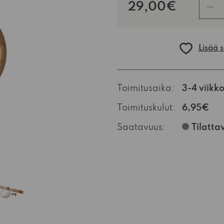
kpl
29,00€
Lisää 
Toimitusaika:
3-4 viikk
Toimituskulut:
6,95€
Saatavuus:
Tilatta