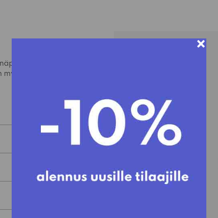
 näppärä pieni
n myöskin Philip Bron