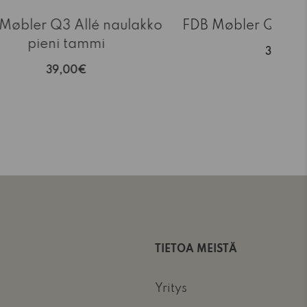
Møbler Q3 Allé naulakko
FDB Møbler Q5 Allé
pieni tammi
39,00€
39,00€
TIETOA MEISTÄ
Yritys