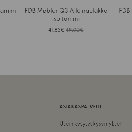
 tammi
FDB Møbler Q3 Allé naulakko
FDB 
iso tammi
41,65€
49,00€
ASIAKASPALVELU
Usein kysytyt kysymykset