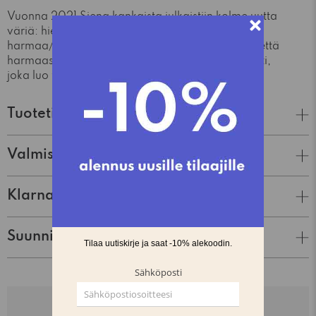
Vuonna 2021 Siena kankaista julkaistiin kolme uutta
väriä: hiekka, tiilenpunainen/hiekka sekä
harmaa/vaaleanharmaa. Sekä tiilenpunaisessa että
harmaassa sävyssä on uudenlainen varjokuviointi,
joka luo tuttuun kankaaseen uutta ilmettä.
Tuotetiedot
Valmistaja
Klarna Lasku & Tili
Suunnittelija