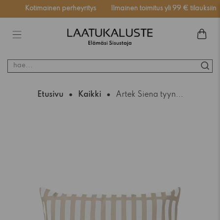
ssä
Kotimainen perheyritys
Ilmainen toimitus yli 99 € tilauksiin
hae...
Etusivu
Kaikki
Artek Siena tyyn...