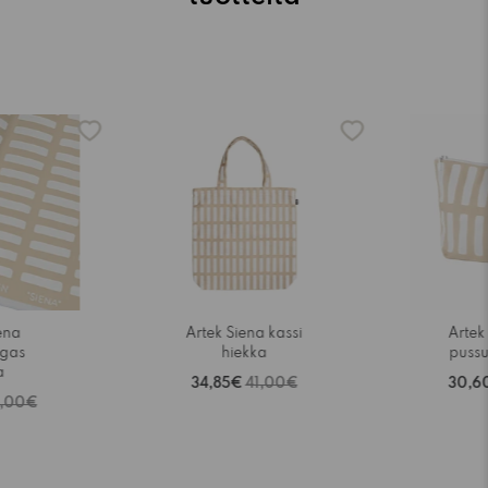
-15%
-15%
ena
Artek Siena kassi
Artek
gas
hiekka
pussu
a
34,85€
41,00€
30,6
,00€