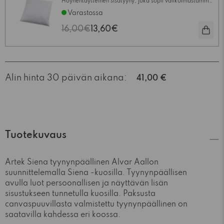
Höyhentäytteinen sisätyyny, joka sopii valikoimastamme
löytyvien tyynynpäällisten kanssa. Saatavilla useita eri
Varastossa
kokoja.
16,00€
13,60€
Alin hinta 30 päivän aikana:
41,00 €
Tuotekuvaus
Artek Siena tyynynpäällinen Alvar Aallon
suunnittelemalla Siena -kuosilla. Tyynynpäällisen
avulla luot persoonallisen ja näyttävän lisän
sisustukseen tunnetulla kuosilla. Paksusta
canvaspuuvillasta valmistettu tyynynpäällinen on
saatavilla kahdessa eri koossa.