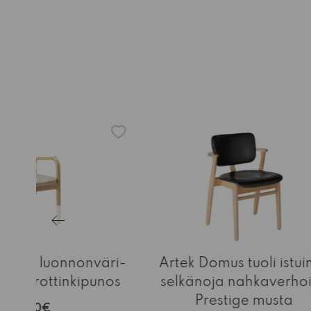
atuoli luonnonväri-
Artek Domus tuoli istuin
oivu/rottinkipunos
selkänoja nahkaverhoi
Prestige musta
.010,00€