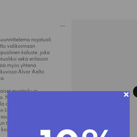
suunnittelema nojatuoli.
ettu valikoimaan
puolinen kaluste, joka
uoliksi sekä erilaisiin
itää myös yhtenä
tokuvissa Alvar Aalto
sa.
aiset muotoilu ja
a. Nojatuolia voi
 omiin tarpeisiin.
n lisäksi myös
hkasuojalla. Istuinosa
un tikatusta nahasta.
n koivun, mustan,