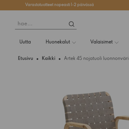
Varastotuotteet nopeasti 1-2 päivässä
hae...
HAE...
Uutta
Huonekalut
Valaisimet
Etusivu
Kaikki
Artek 45 nojatuoli luonnonvär