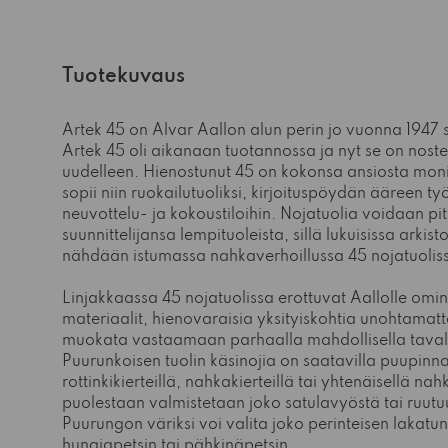
Tuotekuvaus
Artek 45 on Alvar Aallon alun perin jo vuonna 1947 
Artek 45 oli aikanaan tuotannossa ja nyt se on nost
uudelleen. Hienostunut 45 on kokonsa ansiosta moni
sopii niin ruokailutuoliksi, kirjoituspöydän ääreen työt
neuvottelu- ja kokoustiloihin. Nojatuolia voidaan p
suunnittelijansa lempituoleista, sillä lukuisissa arkis
nähdään istumassa nahkaverhoillussa 45 nojatuolis
Linjakkaassa 45 nojatuolissa erottuvat Aallolle omin
materiaalit, hienovaraisia yksityiskohtia unohtamatt
muokata vastaamaan parhaalla mahdollisella tavalla
Puurunkoisen tuolin käsinojia on saatavilla puupinna
rottinkikierteillä, nahkakierteillä tai yhtenäisellä na
puolestaan valmistetaan joko satulavyöstä tai ruutu
Puurungon väriksi voi valita joko perinteisen lakatu
hunajapetsin tai pähkinäpetsin.