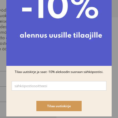
hyödynnetään
luakin. Tuolin avoin
eisen kerran 45
hdessään tuolin
ämän päivän tarpeita.
tta on hieman nostettu
sten ansiosta tuoli
 äärelle.