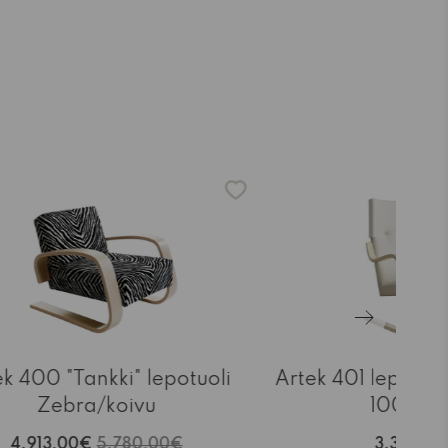
ek 400 "Tankki" lepotuoli
Artek 401 lepotuol
Zebra/koivu
100/koi
4.913,00€
5.780,00€
3.307,0