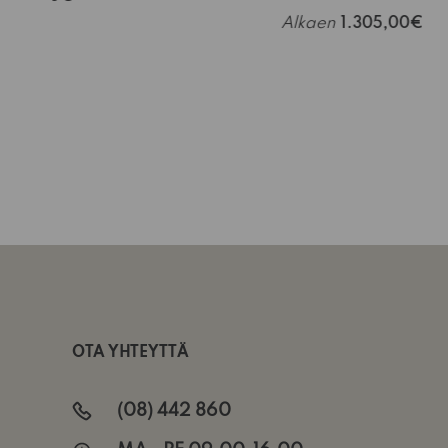
Alkaen
1.305,00€
OTA YHTEYTTÄ
(08) 442 860