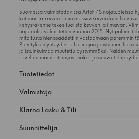
Suomessa valmistettavissa Artek 45 nojatuoleissa 
kotimaista koivua - niin massiivikoivua kuin koivuvii
kehysrakenne tekee tuolista kevyen ja ilmavan. Viim
nojatuolia valmistettiin vuonna 2015. Nyt paluun te
mitoitusta hienosäädettiin vastaamaan paremmin t
Päivityksen yhteydessä käsinojan ja istuimen korkeu
ja istuinkulmaa muutettu pystymmäksi. Näiden muuto
soveltuu mainiosti myös ruoka- ja neuvottelupöydän
Tuotetiedot
Valmistaja
Klarna Lasku & Tili
Suunnittelija