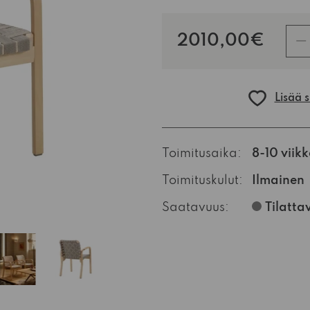
kpl
2010,00€
Lisää 
Toimitusaika:
8-10 viik
Toimituskulut:
Ilmainen
Saatavuus:
Tilatta