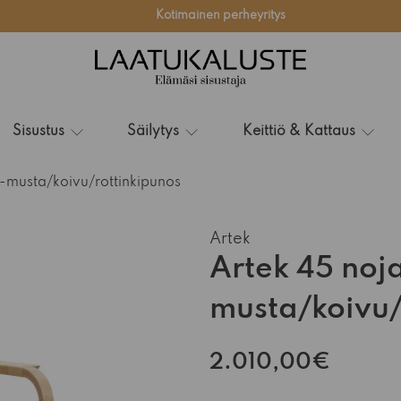
Kotimainen perheyritys
Sisustus
Säilytys
Keittiö & Kattaus
i-musta/koivu/rottinkipunos
Artek
Artek 45 noj
musta/koivu/
2.010,00€