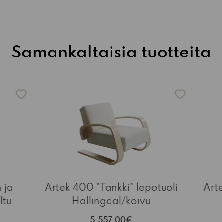
Samankaltaisia tuotteita
-15%
 ja
Artek 400 "Tankki" lepotuoli
Art
ltu
Hallingdal/koivu
5.557,00€