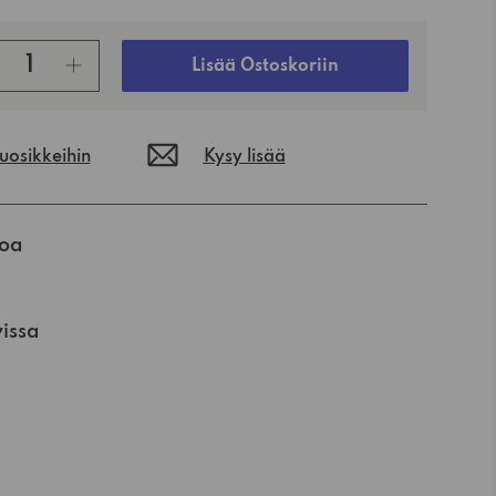
Lisää Ostoskoriin
suosikkeihin
Kysy lisää
koa
vissa